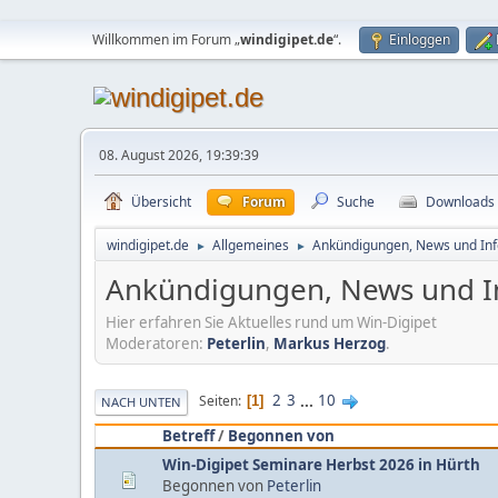
Willkommen im Forum „
windigipet.de
“.
Einloggen
08. August 2026, 19:39:39
Übersicht
Forum
Suche
Downloads
windigipet.de
Allgemeines
Ankündigungen, News und Inf
►
►
Ankündigungen, News und I
Hier erfahren Sie Aktuelles rund um Win-Digipet
Moderatoren:
Peterlin
,
Markus Herzog
.
2
3
...
10
Seiten
1
NACH UNTEN
Betreff
/
Begonnen von
Win-Digipet Seminare Herbst 2026 in Hürth
Begonnen von
Peterlin