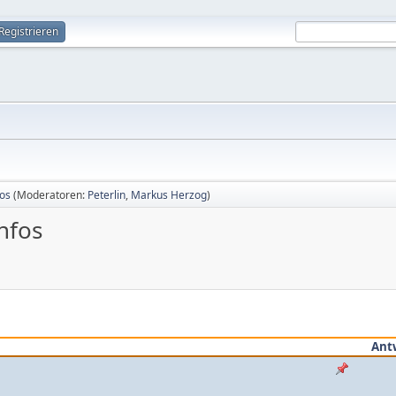
Registrieren
os
(Moderatoren:
Peterlin
,
Markus Herzog
)
nfos
Ant