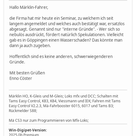
Hallo Märklin-Fahrer,
die Firma hat mir heute ein Seminar, zu welchem ich seit
langem angemeldet und welches auch bestätigt war, ersatzlos
abgesagt. Genannt sind nur "interne Gründe". - Wer sich so
nebulös ausdrückt, fördert natürlich Spekulationen. Vielleicht
gab es in Göppingen einen Wasserschaden? Das könnte man
dann ja auch zugeben.
Hoffentlich sind es keine anderen, schwerwiegenderen
Gründe.
Mit besten Grüßen
Enno Cöster
Märklin HO, K-Gleis und M-Gleis; Loks mfx und DCC; Schalten mit
Tams Easy Control, K83, K84, Viessmann und IEK; Fahren mit Tams
Easy Control V2.2.3, Mä-Fahrbooster 6015, 6017 und Tams B3;
Rückmelder S88;
Mä CS3 nur zum Programmieren von Mfx-Loks;
Win-Digipet-Version:
2025.0b Premium