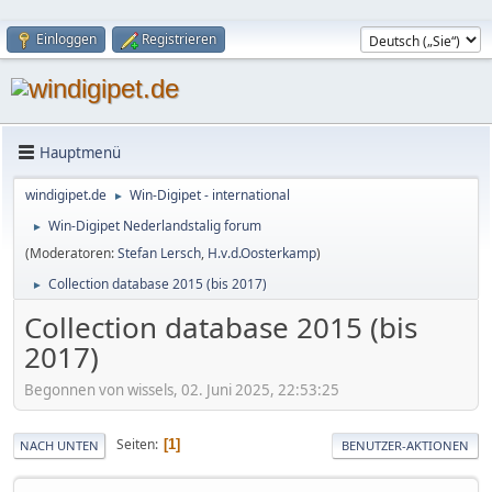
Einloggen
Registrieren
Hauptmenü
windigipet.de
Win-Digipet - international
►
Win-Digipet Nederlandstalig forum
►
(Moderatoren:
Stefan Lersch
,
H.v.d.Oosterkamp
)
Collection database 2015 (bis 2017)
►
Collection database 2015 (bis
2017)
Begonnen von wissels, 02. Juni 2025, 22:53:25
Seiten
1
NACH UNTEN
BENUTZER-AKTIONEN