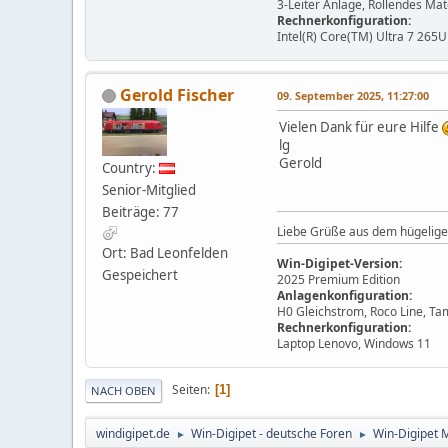
3-Leiter Anlage, Rollendes Ma
Rechnerkonfiguration:
Intel(R) Core(TM) Ultra 7 265U
Gerold Fischer
09. September 2025, 11:27:00
Vielen Dank für eure Hilfe
lg
Gerold
Country:
Senior-Mitglied
Beiträge: 77
Liebe Grüße aus dem hügelige
Ort: Bad Leonfelden
Win-Digipet-Version:
Gespeichert
2025 Premium Edition
Anlagenkonfiguration:
H0 Gleichstrom, Roco Line, Ta
Rechnerkonfiguration:
Laptop Lenovo, Windows 11
Seiten
1
NACH OBEN
windigipet.de
Win-Digipet - deutsche Foren
Win-Digipet 
►
►