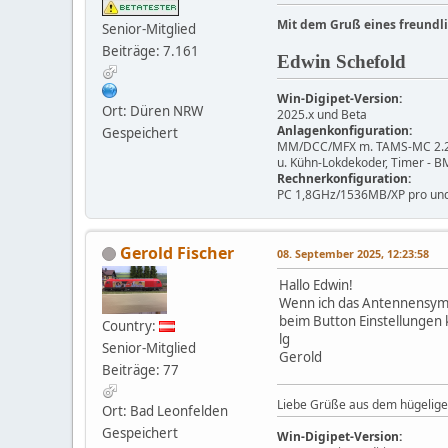
Mit dem Gruß eines freundl
Senior-Mitglied
Beiträge: 7.161
Edwin Schefold
Win-Digipet-Version:
Ort: Düren NRW
2025.x und Beta
Anlagenkonfiguration:
Gespeichert
MM/DCC/MFX m. TAMS-MC 2.2.3,
u. Kühn-Lokdekoder, Timer - 
Rechnerkonfiguration:
PC 1,8GHz/1536MB/XP pro und
Gerold Fischer
08. September 2025, 12:23:58
Hallo Edwin!
Wenn ich das Antennensymb
beim Button Einstellungen 
Country:
lg
Senior-Mitglied
Gerold
Beiträge: 77
Liebe Grüße aus dem hügelige
Ort: Bad Leonfelden
Gespeichert
Win-Digipet-Version: