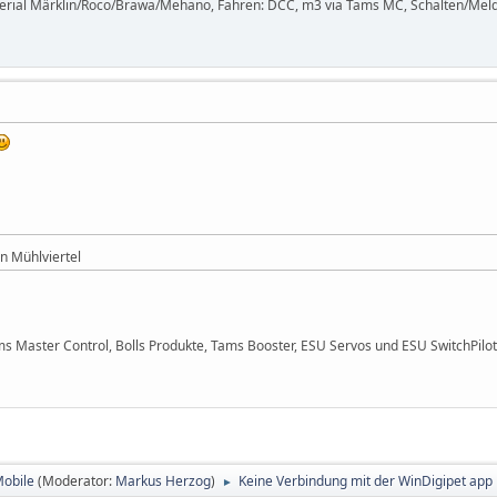
terial Märklin/Roco/Brawa/Mehano, Fahren: DCC, m3 via Tams MC, Schalten/Meld
n Mühlviertel
ms Master Control, Bolls Produkte, Tams Booster, ESU Servos und ESU SwitchPilot
Mobile
(Moderator:
Markus Herzog
)
Keine Verbindung mit der WinDigipet app
►