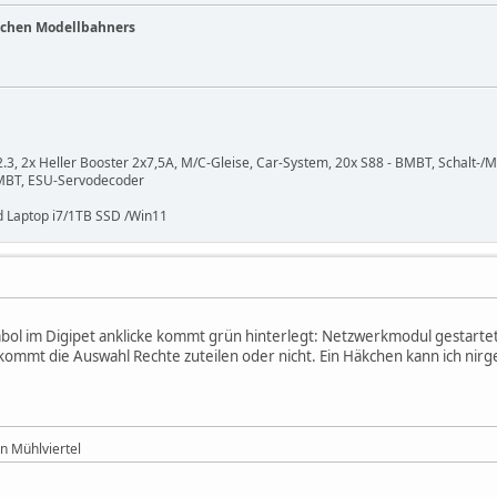
ichen Modellbahners
 2x Heller Booster 2x7,5A, M/C-Gleise, Car-System, 20x S88 - BMBT, Schalt-/M
BMBT, ESU-Servodecoder
 Laptop i7/1TB SSD /Win11
ol im Digipet anklicke kommt grün hinterlegt: Netzwerkmodul gestartet
kommt die Auswahl Rechte zuteilen oder nicht. Ein Häkchen kann ich nirg
n Mühlviertel