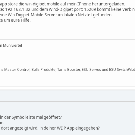
app store die win-digipet mobile auf mein IPhone heruntergeladen.
se: 192.168.1.32 und dem Wind-Digipet port: 15209 kommt keine Verbind
eine Win-Digipet-Mobile-Server im lokalen Netzteil gefunden.
te um eure Hilfe.
n Mühlviertel
ms Master Control, Bolls Produkte, Tams Booster, ESU Servos und ESU SwitchPilot
in der Symbolleiste mal geöffnet?
ün.
ir dort angezeigt wird, in deiner WDP App eingegeben?