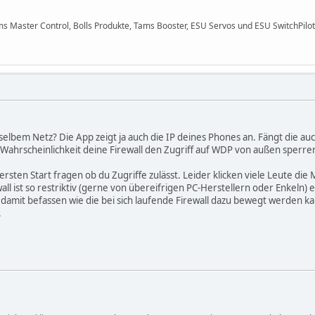
ms Master Control, Bolls Produkte, Tams Booster, ESU Servos und ESU SwitchPilot
elbem Netz? Die App zeigt ja auch die IP deines Phones an. Fängt die auc
Wahrscheinlichkeit deine Firewall den Zugriff auf WDP von außen sperre
m ersten Start fragen ob du Zugriffe zulässt. Leider klicken viele Leute 
l ist so restriktiv (gerne von übereifrigen PC-Herstellern oder Enkeln) ein
 damit befassen wie die bei sich laufende Firewall dazu bewegt werden
.