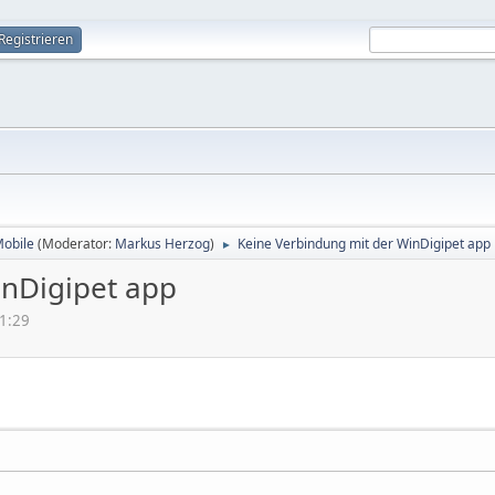
Registrieren
Mobile
(Moderator:
Markus Herzog
)
Keine Verbindung mit der WinDigipet app
►
inDigipet app
31:29