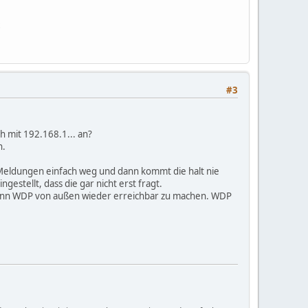
#3
h mit 192.168.1... an?
n.
die Meldungen einfach weg und dann kommt die halt nie
gestellt, dass die gar nicht erst fragt.
 kann WDP von außen wieder erreichbar zu machen. WDP