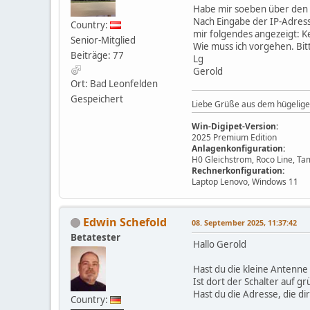
Habe mir soeben über den 
Nach Eingabe der IP-Adres
Country:
mir folgendes angezeigt: K
Senior-Mitglied
Wie muss ich vorgehen. Bit
Beiträge: 77
Lg
Gerold
Ort: Bad Leonfelden
Gespeichert
Liebe Grüße aus dem hügelige
Win-Digipet-Version:
2025 Premium Edition
Anlagenkonfiguration:
H0 Gleichstrom, Roco Line, Ta
Rechnerkonfiguration:
Laptop Lenovo, Windows 11
Edwin Schefold
08. September 2025, 11:37:42
Betatester
Hallo Gerold
Hast du die kleine Antenne 
Ist dort der Schalter auf gr
Hast du die Adresse, die d
Country: