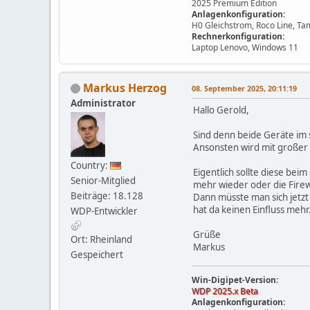
2025 Premium Edition
Anlagenkonfiguration:
H0 Gleichstrom, Roco Line, Ta
Rechnerkonfiguration:
Laptop Lenovo, Windows 11
Markus Herzog
08. September 2025, 20:11:19
Administrator
Hallo Gerold,
Sind denn beide Geräte im s
Ansonsten wird mit großer 
Country:
Eigentlich sollte diese bei
Senior-Mitglied
mehr wieder oder die Firewal
Beiträge: 18.128
Dann müsste man sich jetzt
hat da keinen Einfluss mehr
WDP-Entwickler
Grüße
Ort: Rheinland
Markus
Gespeichert
Win-Digipet-Version:
WDP 2025.x Beta
Anlagenkonfiguration: