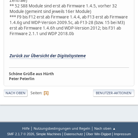
Zentrale)
** 52 S88 Module sind erst ab Firmware 1.4.5, vorher 32
Module (gemeint sind jeweils 16er Module)
*** F9 bis F12 erst ab Firmware 1.4.4, ab F13 erst ab Firmware
1.4.6g und WDP-Version 2009.5c, ab F13-28 (bzw. 15 bei M3)
erst ab Firmware 1.4.6h und WDP-Version 2012; bis F31 ab
Firmware 2.1.1 und WDP 2018.0b
Zurück zur Übersicht der Digitalsysteme
Schöne Grüße aus Hürth
Peter Peterlin
Seiten
1
NACH OBEN
BENUTZER-AKTIONEN
|
|
Hilfe
Nutzungsbedingungen und Regeln
Nach oben ▲
,
|
|
|
SMF 2.1.7 © 2026
Simple Machines
Datenschutz
Über Win-Digipet
Impressum