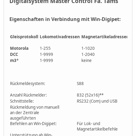
Digitalsystem Master Control Fa. Tams
Eigenschaften in Verbindung mit Win-Digipet:
Gleisprotokoll
Lokomotivadressen
Magnetartikeladressen
So
pr
Motorola
1-255
1-1020
F0
DCC
1-9999
1-2040
F0
m3
*
1-9999
keine
F0
Rückmeldesystem:
S88
Anzahl Rückmelder:
832 (52x16)**
Schnittstelle:
RS232 (Com) und USB
Rückmeldung von manuell
an der Zentrale
ausgeführten
Befehlen an Win-Digipet:
Für Lok- und
Magnetartikelbefehle
Unterstützung ab Win-