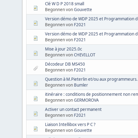
Clé W D P 2018 small
Begonnen von
Gouvette
Version démo de WDP 2025 et Programmation d
Begonnen von
F2021
Version démo de WDP 2025 et Programmation d
Begonnen von
F2021
Mise à jour 2025.0c
Begonnen von
CHEVILLOT
Décodeur DB MS450
Begonnen von
F2021
Question à M.Pieterlin et/ou aux programmeurs.
Begonnen von
Bumler
itinéraire : conditions de positionnement non re
Begonnen von
GERMOROVA
Activer un contact permanent
Begonnen von
F2021
Liaison Intellibox vers P C ?
Begonnen von
Gouvette