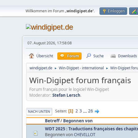
Willkommen im Forum „
windigipet.de
“.
Einloggen
07. August 2026, 17:58:08
Übersicht
Forum
Suche
Downloads
windigipet.de
Win-Digipet - international
Win-Digipet for
►
►
Win-Digipet forum français
Forum français pour le logiciel Win-Digipet
Moderator:
Stefan Lersch
.
2
3
...
26
Seiten
1
NACH UNTEN
Betreff
/
Begonnen von
WDT 2025 : Traductions françaises des chapitres 
Begonnen von
CHEVILLOT