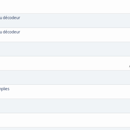
u décodeur
u décodeur
mplies