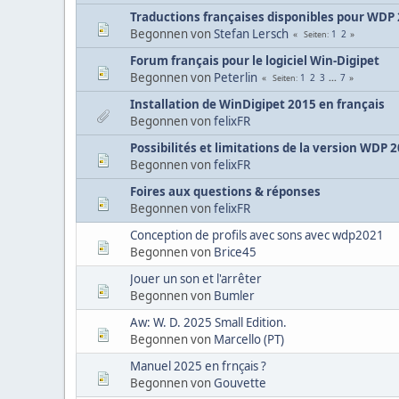
Traductions françaises disponibles pour WDP
Begonnen von
Stefan Lersch
1
2
Seiten
Forum français pour le logiciel Win-Digipet
Begonnen von
Peterlin
1
2
3
...
7
Seiten
Installation de WinDigipet 2015 en français
Begonnen von
felixFR
Possibilités et limitations de la version WDP 
Begonnen von
felixFR
Foires aux questions & réponses
Begonnen von
felixFR
Conception de profils avec sons avec wdp2021
Begonnen von
Brice45
Jouer un son et l'arrêter
Begonnen von
Bumler
Aw: W. D. 2025 Small Edition.
Begonnen von
Marcello (PT)
Manuel 2025 en frnçais ?
Begonnen von
Gouvette