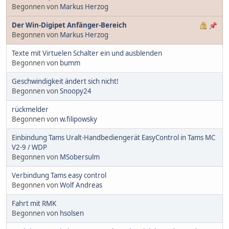
Begonnen von
Markus Herzog
Der Win-Digipet Anfänger-Bereich
Begonnen von
Markus Herzog
Texte mit Virtuelen Schalter ein und ausblenden
Begonnen von
bumm
Geschwindigkeit ändert sich nicht!
Begonnen von
Snoopy24
rückmelder
Begonnen von
w.filipowsky
Einbindung Tams Uralt-Handbediengerät EasyControl in Tams MC
V2-9 / WDP
Begonnen von
MSobersulm
Verbindung Tams easy control
Begonnen von
Wolf Andreas
Fahrt mit RMK
Begonnen von
hsolsen