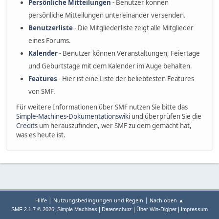
Persönliche Mitteilungen
- Benutzer können
persönliche Mitteilungen untereinander versenden.
Benutzerliste
- Die Mitgliederliste zeigt alle Mitglieder
eines Forums.
Kalender
- Benutzer können Veranstaltungen, Feiertage
und Geburtstage mit dem Kalender im Auge behalten.
Features
- Hier ist eine Liste der beliebtesten Features
von SMF.
Für weitere Informationen über SMF nutzen Sie bitte das
Simple-Machines-Dokumentationswiki
und überprüfen Sie die
Credits
um herauszufinden, wer SMF zu dem gemacht hat,
was es heute ist.
|
|
Hilfe
Nutzungsbedingungen und Regeln
Nach oben ▲
,
|
|
|
SMF 2.1.7 © 2026
Simple Machines
Datenschutz
Über Win-Digipet
Impressum