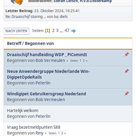
Moderatoren:
Stefan Lersch
,
H.v.d.Oosterkamp
Letzter Beitrag:
23. Oktober 2024, 16:25:41
Re: Draaischijf sturing ...
von
luc diels
2
3
...
47
Seiten
1
NACH UNTEN
Betreff
/
Begonnen von
Draaischijf handleiding WDP _ PiCommIt
Begonnen von
Bob Vermeulen
1
2
Seiten
Neue Anwendergruppe Niederlande Win-
DigipetOpdeRails
Begonnen von
Peterlin
Windigipet Gebruikersgroep Nederland
Begonnen von
Bob Vermeulen
Hartelijk welkom
Begonnen von
Peterlin
Vraag bezetmeldpunten S88
Begonnen von
Riny
1
2
Seiten