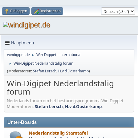
Einloggen
Registrieren
Hauptmenü
windigipet.de
Win-Digipet - international
►
Win-Digipet Nederlandstalig forum
►
(Moderatoren:
Stefan Lersch
,
H.v.d.Oosterkamp
)
Win-Digipet Nederlandstalig
forum
Nederlands forum om het besturingsprogramma Win-Digipet
Moderatoren:
Stefan Lersch
,
H.v.d.Oosterkamp
.
Unter-Boards
Nederlandstalig Stamtafel