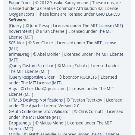
Fugue Icons
| © 2012 Yusuke Kamiyamane | These icons are
licensed under a Creative Commons Attribution 3.0 License
Oxygen Icons
| These icons are licensed under
GNU LGPLv3
Software
JQuery
| © John Resig | Licensed under
The MIT License (MIT)
hoverIntent
| © Brian Cherne | Licensed under
The MIT
License (MIT)
SCEditor
| © Sam Clarke | Licensed under
The MIT License
(MIT)
animaDrag
| © Abel Mohler | Licensed under
The MIT License
(MIT)
jQuery Custom Scrollbar
| © Maciej Zubala | Licensed under
The MIT License (MIT)
jQuery Responsive Slider
| © booncon ROCKETS | Licensed
under
The MIT License (MIT)
At.js
| © chord.luo@gmail.com | Licensed under
The MIT
License (MIT)
HTML5 Desktop Notifications
| © Tsvetan Tsvetkov | Licensed
under
The Apache License Version 2.0
GAuth Code Generator/Validator
| © Chris Cornutt | Licensed
under
The MIT License (MIT)
Dropzone.js
| © Matias Meno | Licensed under
The MIT
License (MIT)
Minify
| © Matthias Mullie | Licensed under
The MIT License