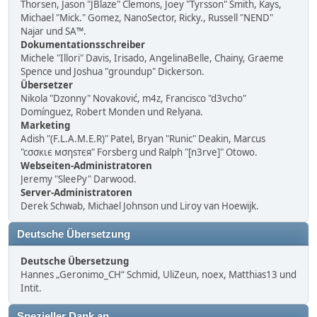
Thorsen, Jason "JBlaze" Clemons, Joey "Tyrsson" Smith, Kays,
Michael "Mick." Gomez, NanoSector, Ricky., Russell "NEND"
Najar und SA™.
Dokumentationsschreiber
Michele "Illori" Davis, Irisado, AngelinaBelle, Chainy, Graeme
Spence und Joshua "groundup" Dickerson.
Übersetzer
Nikola "Dzonny" Novaković, m4z, Francisco "d3vcho"
Domínguez, Robert Monden und Relyana.
Marketing
Adish "(F.L.A.M.E.R)" Patel, Bryan "Runic" Deakin, Marcus
"cσσкιє мσηѕтєя" Forsberg und Ralph "[n3rve]" Otowo.
Webseiten-Administratoren
Jeremy "SleePy" Darwood.
Server-Administratoren
Derek Schwab, Michael Johnson und Liroy van Hoewijk.
Deutsche Übersetzung
Deutsche Übersetzung
Hannes „Geronimo_CH“ Schmid, UliZeun, noex, Matthias13 und
Intit.
Spezieller Dank an