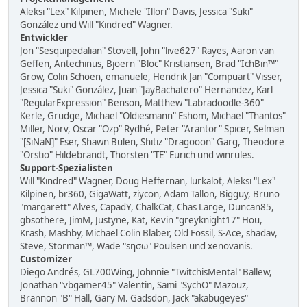
Aleksi "Lex" Kilpinen, Michele "Illori" Davis, Jessica "Suki"
González und Will "Kindred" Wagner.
Entwickler
Jon "Sesquipedalian" Stovell, John "live627" Rayes, Aaron van
Geffen, Antechinus, Bjoern "Bloc" Kristiansen, Brad "IchBin™"
Grow, Colin Schoen, emanuele, Hendrik Jan "Compuart" Visser,
Jessica "Suki" González, Juan "JayBachatero" Hernandez, Karl
"RegularExpression" Benson, Matthew "Labradoodle-360"
Kerle, Grudge, Michael "Oldiesmann" Eshom, Michael "Thantos"
Miller, Norv, Oscar "Ozp" Rydhé, Peter "Arantor" Spicer, Selman
"[SiNaN]" Eser, Shawn Bulen, Shitiz "Dragooon" Garg, Theodore
"Orstio" Hildebrandt, Thorsten "TE" Eurich und winrules.
Support-Spezialisten
Will "Kindred" Wagner, Doug Heffernan, lurkalot, Aleksi "Lex"
Kilpinen, br360, GigaWatt, ziycon, Adam Tallon, Bigguy, Bruno
"margarett" Alves, CapadY, ChalkCat, Chas Large, Duncan85,
gbsothere, JimM, Justyne, Kat, Kevin "greyknight17" Hou,
Krash, Mashby, Michael Colin Blaber, Old Fossil, S-Ace, shadav,
Steve, Storman™, Wade "sησω" Poulsen und xenovanis.
Customizer
Diego Andrés, GL700Wing, Johnnie "TwitchisMental" Ballew,
Jonathan "vbgamer45" Valentin, Sami "SychO" Mazouz,
Brannon "B" Hall, Gary M. Gadsdon, Jack "akabugeyes"