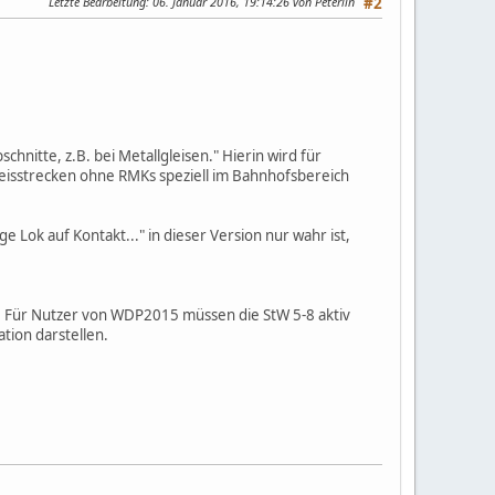
Letzte Bearbeitung
: 06. Januar 2016, 19:14:26 von Peterlin
#2
schnitte, z.B. bei Metallgleisen." Hierin wird für
eisstrecken ohne RMKs speziell im Bahnhofsbereich
Lok auf Kontakt..." in dieser Version nur wahr ist,
. Für Nutzer von WDP2015 müssen die StW 5-8 aktiv
ation darstellen.