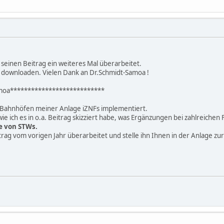
seinen Beitrag ein weiteres Mal überarbeitet.
u downloaden. Vielen Dank an Dr.Schmidt-Samoa !
moa***************************
n Bahnhöfen meiner Anlage iZNFs implementiert.
 wie ich es in o.a. Beitrag skizziert habe, was Ergänzungen bei zahlreiche
fe von STWs.
rag vom vorigen Jahr überarbeitet und stelle ihn Ihnen in der Anlage zu