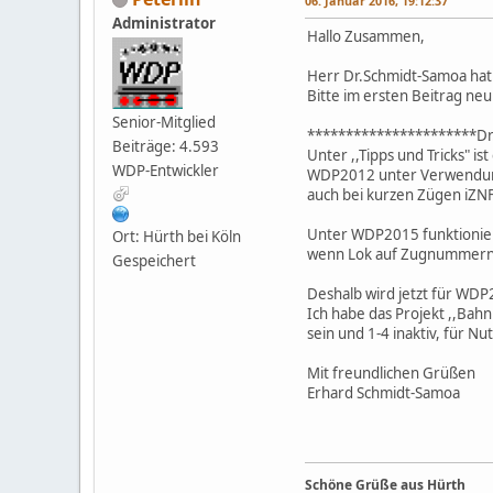
06. Januar 2016, 19:12:37
Administrator
Hallo Zusammen,
Herr Dr.Schmidt-Samoa hat 
Bitte im ersten Beitrag ne
Senior-Mitglied
**********************Dr
Beiträge: 4.593
Unter ,,Tipps und Tricks" is
WDP-Entwickler
WDP2012 unter Verwendung 
auch bei kurzen Zügen iZN
Unter WDP2015 funktioniert 
Ort: Hürth bei Köln
wenn Lok auf Zugnummernf
Gespeichert
Deshalb wird jetzt für WDP
Ich habe das Projekt ,,Bah
sein und 1-4 inaktiv, für N
Mit freundlichen Grüßen
Erhard Schmidt-Samoa
Schöne Grüße aus Hürth