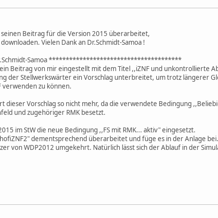
seinen Beitrag für die Version 2015 überarbeitet,
u downloaden. Vielen Dank an Dr.Schmidt-Samoa !
.Schmidt-Samoa ***************************************
t ein Beitrag von mir eingestellt mit dem Titel ,,iZNF und unkontrollierte Ab
der Stellwerkswärter ein Vorschlag unterbreitet, um trotz längerer Gl
F verwenden zu können.
dieser Vorschlag so nicht mehr, da die verwendete Bedingung ,,Beliebige 
eld und zugehöriger RMK besetzt.
2015 im StW die neue Bedingung ,,FS mit RMK... aktiv" eingesetzt.
nhofiZNF2" dementsprechend überarbeitet und füge es in der Anlage bei
utzer von WDP2012 umgekehrt. Natürlich lässt sich der Ablauf in der Simul