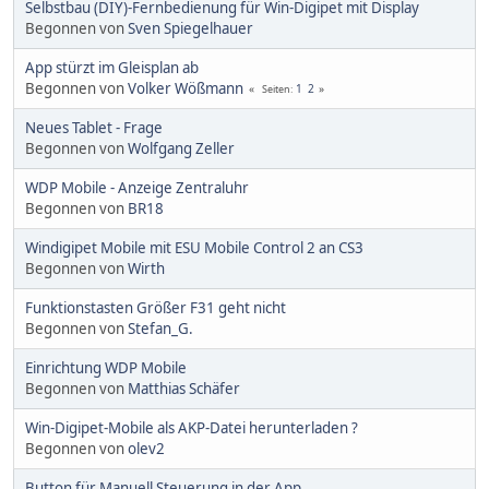
Selbstbau (DIY)-Fernbedienung für Win-Digipet mit Display
Begonnen von
Sven Spiegelhauer
App stürzt im Gleisplan ab
Begonnen von
Volker Wößmann
1
2
Seiten
Neues Tablet - Frage
Begonnen von
Wolfgang Zeller
WDP Mobile - Anzeige Zentraluhr
Begonnen von
BR18
Windigipet Mobile mit ESU Mobile Control 2 an CS3
Begonnen von
Wirth
Funktionstasten Größer F31 geht nicht
Begonnen von
Stefan_G.
Einrichtung WDP Mobile
Begonnen von
Matthias Schäfer
Win-Digipet-Mobile als AKP-Datei herunterladen ?
Begonnen von
olev2
Button für Manuell Steuerung in der App