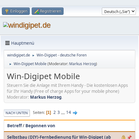
Einloggen
Registrieren
Hauptmenü
windigipet.de
Win-Digipet - deutsche Foren
►
Win-Digipet Mobile
(Moderator:
Markus Herzog
)
►
Win-Digipet Mobile
Steuern Sie die Anlage mit Ihrem Handy - Die kostenlosen Apps
für Ihr Handy (Free of charge Apps for your mobile phone)
Moderator:
Markus Herzog
.
2
3
...
14
Seiten
1
NACH UNTEN
Betreff
/
Begonnen von
Selbstbau (DIY)-Fernbedienung für Win-Digipet (ab