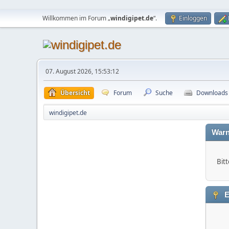
Willkommen im Forum „
windigipet.de
“.
Einloggen
07. August 2026, 15:53:12
Übersicht
Forum
Suche
Downloads
windigipet.de
Warn
Bitt
E