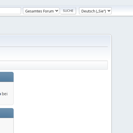
o
bei