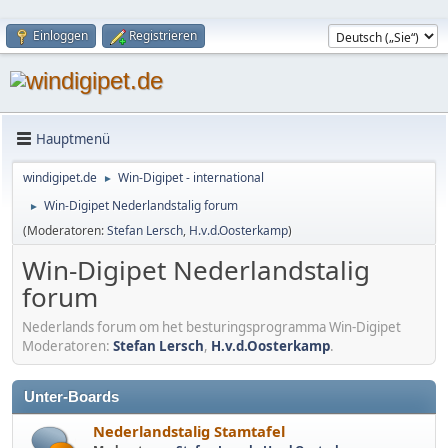
Einloggen
Registrieren
Hauptmenü
windigipet.de
Win-Digipet - international
►
Win-Digipet Nederlandstalig forum
►
(Moderatoren:
Stefan Lersch
,
H.v.d.Oosterkamp
)
Win-Digipet Nederlandstalig
forum
Nederlands forum om het besturingsprogramma Win-Digipet
Moderatoren:
Stefan Lersch
,
H.v.d.Oosterkamp
.
Unter-Boards
Nederlandstalig Stamtafel