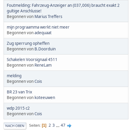
Foutmelding: Fahrzeug-Anzeiger an (037,006) braucht exakt 2
gultige Anschlusse!
Begonnen von
Marius Treffers
mijn prograamma werkt niet meer
Begonnen von
adequaat
Zug sperrung opheffen
Begonnen von
B.Doorduin
Schakelen Voorsignaal 4511
Begonnen von
ReneLam
melding
Begonnen von
Cois
BR 23 van Trix
Begonnen von
koteeuwen
wdp 2015 c2
Begonnen von
Cois
2
3
...
47
Seiten
1
NACH OBEN