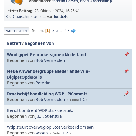
Moderatoren:
Stefan Lersch
,
H.v.d.Oosterkamp
Letzter Beitrag:
23. Oktober 2024, 16:25:41
Re: Draaischijf sturing ...
von
luc diels
2
3
...
47
Seiten
1
NACH UNTEN
Betreff
/
Begonnen von
Windigipet Gebruikersgroep Nederland
Begonnen von
Bob Vermeulen
Neue Anwendergruppe Niederlande Win-
DigipetOpdeRails
Begonnen von
Peterlin
Draaischijf handleiding WDP _ PiCommIt
Begonnen von
Bob Vermeulen
1
2
Seiten
Bericht omtrent WDP stick gebruik.
Begonnen von
J.L.T. Stienstra
Wdp stuurt overweg op Ecos verkeerd om aan
Begonnen von
wissels
1
2
Seiten