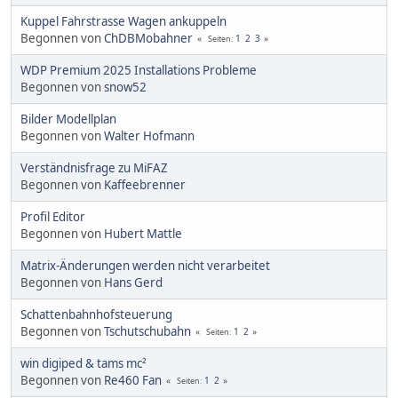
Kuppel Fahrstrasse Wagen ankuppeln
Begonnen von
ChDBMobahner
1
2
3
Seiten
WDP Premium 2025 Installations Probleme
Begonnen von
snow52
Bilder Modellplan
Begonnen von
Walter Hofmann
Verständnisfrage zu MiFAZ
Begonnen von
Kaffeebrenner
Profil Editor
Begonnen von
Hubert Mattle
Matrix-Änderungen werden nicht verarbeitet
Begonnen von
Hans Gerd
Schattenbahnhofsteuerung
Begonnen von
Tschutschubahn
1
2
Seiten
win digiped & tams mc²
Begonnen von
Re460 Fan
1
2
Seiten