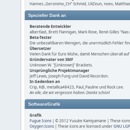
Hannes „Geronimo_CH“ Schmid, UliZeun, noex, Matthias1
Spezieller Dank an
Beratende Entwickler
albertlast, Brett Flannigan, Mark Rose, René-Gilles "Na
Beta-Tester
Die unbezahlbaren Wenigen, die unermüdlich Fehler fi
Übersetzer
Vielen Dank für Eure Mühe, damit Menschen überall au
Gründervater von SMF
Unknown W. "[Unknown]" Brackets.
Ursprüngliche Projektmanager
Jeff Lewis, Joseph Fung und David Recordon.
In Gedenken an
Crip, K@, metallica48423, Paul_Pauline und Rock Lee.
An alle, die wir vergessen haben: Danke schön!
Software/Grafik
Grafik
Fugue Icons
| © 2012 Yusuke Kamiyamane | These icons 
Oxygen Icons
| These icons are licensed under
GNU LGP