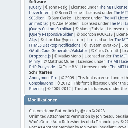
Software
JQuery
| © John Resig | Licensed under
The MIT License
hoverIntent
| © Brian Cherne | Licensed under
The MIT
SCEditor
| © Sam Clarke | Licensed under
The MIT Licen
animaDrag
| © Abel Mohler | Licensed under
The MIT Li
jQuery Custom Scrollbar
| © Maciej Zubala | Licensed u
jQuery Responsive Slider
| © booncon ROCKETS | Licen
At.js
| © chord.luo@gmail.com | Licensed under
The MIT
HTML5 Desktop Notifications
| © Tsvetan Tsvetkov | Li
GAuth Code Generator/Validator
| © Chris Cornutt | L
Dropzone.js
| © Matias Meno | Licensed under
The MIT 
Minify
| © Matthias Mullie | Licensed under
The MIT Lice
PHP-Punycode
| © True B.V. | Licensed under
The MIT L
Schriftarten
Anonymous Pro
| © 2009 | This font is licensed under t
ConsolaMono
| © 2012 | This font is licensed under the
Phennig
| © 2009-2012 | This font is licensed under the
Modifikationen
Custom Home Button link by @rjen © 2023
Unlimited Attachments Permission by Jon "Sesquipedalia
Who’s Online Auto Refresher by obda Technologies, © 
Post As Another Member by Jon "Sesquipedalian" Stovel