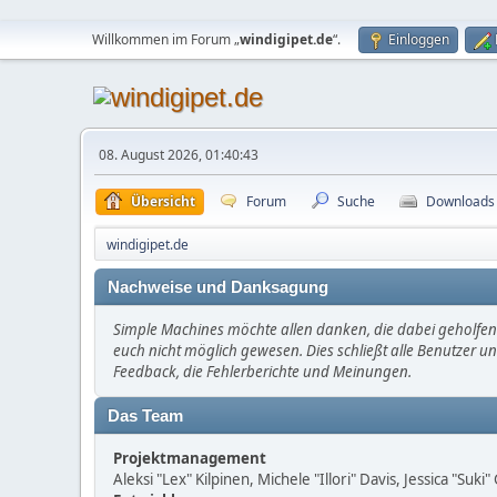
Willkommen im Forum „
windigipet.de
“.
Einloggen
08. August 2026, 01:40:43
Übersicht
Forum
Suche
Downloads
windigipet.de
Nachweise und Danksagung
Simple Machines möchte allen danken, die dabei geholfen 
euch nicht möglich gewesen. Dies schließt alle Benutzer un
Feedback, die Fehlerberichte und Meinungen.
Das Team
Projektmanagement
Aleksi "Lex" Kilpinen, Michele "Illori" Davis, Jessica "Suk