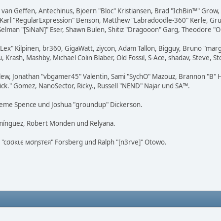
on van Geffen, Antechinus, Bjoern "Bloc" Kristiansen, Brad "IchBin™" Grow
, Karl "RegularExpression" Benson, Matthew "Labradoodle-360" Kerle, Gr
 Selman "[SiNaN]" Eser, Shawn Bulen, Shitiz "Dragooon" Garg, Theodore "Or
 "Lex" Kilpinen, br360, GigaWatt, ziycon, Adam Tallon, Bigguy, Bruno "ma
, Krash, Mashby, Michael Colin Blaber, Old Fossil, S-Ace, shadav, Steve
lew, Jonathan "vbgamer45" Valentin, Sami "SychO" Mazouz, Brannon "B" H
Mick." Gomez, NanoSector, Ricky., Russell "NEND" Najar und SA™.
 Graeme Spence und Joshua "groundup" Dickerson.
omínguez, Robert Monden und Relyana.
us "cσσкιє мσηѕтєя" Forsberg und Ralph "[n3rve]" Otowo.