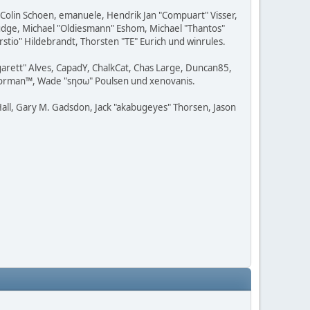
, Colin Schoen, emanuele, Hendrik Jan "Compuart" Visser,
udge, Michael "Oldiesmann" Eshom, Michael "Thantos"
stio" Hildebrandt, Thorsten "TE" Eurich und winrules.
rgarett" Alves, CapadY, ChalkCat, Chas Large, Duncan85,
, Storman™, Wade "sησω" Poulsen und xenovanis.
all, Gary M. Gadsdon, Jack "akabugeyes" Thorsen, Jason