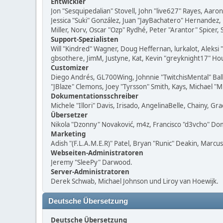
Entwickler
Jon "Sesquipedalian" Stovell, John "live627" Rayes, Aar
Jessica "Suki" González, Juan "JayBachatero" Hernandez
Miller, Norv, Oscar "Ozp" Rydhé, Peter "Arantor" Spicer,
Support-Spezialisten
Will "Kindred" Wagner, Doug Heffernan, lurkalot, Aleksi
gbsothere, JimM, Justyne, Kat, Kevin "greyknight17" Hou
Customizer
Diego Andrés, GL700Wing, Johnnie "TwitchisMental" Bal
"JBlaze" Clemons, Joey "Tyrsson" Smith, Kays, Michael "
Dokumentationsschreiber
Michele "Illori" Davis, Irisado, AngelinaBelle, Chainy,
Übersetzer
Nikola "Dzonny" Novaković, m4z, Francisco "d3vcho" D
Marketing
Adish "(F.L.A.M.E.R)" Patel, Bryan "Runic" Deakin, Marc
Webseiten-Administratoren
Jeremy "SleePy" Darwood.
Server-Administratoren
Derek Schwab, Michael Johnson und Liroy van Hoewijk.
Deutsche Übersetzung
Deutsche Übersetzung