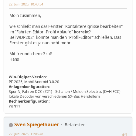
22. Juni 2025, 10:43:34
Moin zusammen,
wie schließt man das Fenster "Kontaktereignisse bearbeiten"
im "Fahrten-Editor -Profil Abläufe"
korrekt
?
Bei WDP2021 konnte man den "Profil-Editor" schließen. Das
Fenster gibt es ja nun nicht mehr.
Mit freundlichem Gruß
Hans
Win-Digipet-Version:
PE 2025, Mobil Android 3.0.20
Anlagenkonfiguration:
Spur N, Fahren DCC (Z21) - Schalten / Melden Selectrix. (D+H FCC)
lokale Decoder von verschiedenen SX-Bus Herstellern
Rechnerkonfiguration:
WIN11
Sven Spiegelhauer
Betatester
22. Juni 2025, 11:06:48
#1