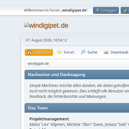
Willkommen im Forum „
windigipet.de
“.
Einloggen
07. August 2026, 18:54:12
Übersicht
Forum
Suche
Downloads
windigipet.de
Nachweise und Danksagung
Simple Machines möchte allen danken, die dabei geholfen 
euch nicht möglich gewesen. Dies schließt alle Benutzer un
Feedback, die Fehlerberichte und Meinungen.
Das Team
Projektmanagement
Aleksi "Lex" Kilpinen, Michele "Illori" Davis, Jessica "Suk