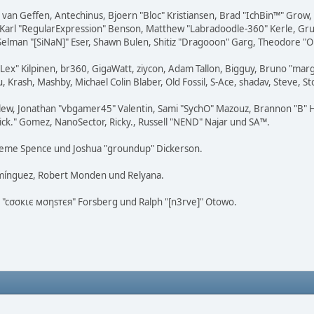
on van Geffen, Antechinus, Bjoern "Bloc" Kristiansen, Brad "IchBin™" Grow
, Karl "RegularExpression" Benson, Matthew "Labradoodle-360" Kerle, Gr
 Selman "[SiNaN]" Eser, Shawn Bulen, Shitiz "Dragooon" Garg, Theodore "Or
 "Lex" Kilpinen, br360, GigaWatt, ziycon, Adam Tallon, Bigguy, Bruno "ma
, Krash, Mashby, Michael Colin Blaber, Old Fossil, S-Ace, shadav, Steve
lew, Jonathan "vbgamer45" Valentin, Sami "SychO" Mazouz, Brannon "B" H
Mick." Gomez, NanoSector, Ricky., Russell "NEND" Najar und SA™.
 Graeme Spence und Joshua "groundup" Dickerson.
omínguez, Robert Monden und Relyana.
us "cσσкιє мσηѕтєя" Forsberg und Ralph "[n3rve]" Otowo.