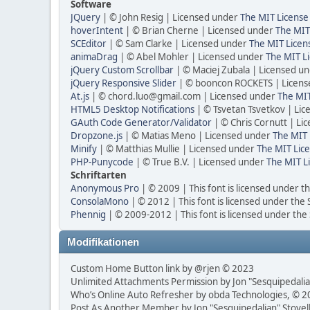
Software
JQuery
| © John Resig | Licensed under
The MIT License
hoverIntent
| © Brian Cherne | Licensed under
The MIT
SCEditor
| © Sam Clarke | Licensed under
The MIT Licen
animaDrag
| © Abel Mohler | Licensed under
The MIT Li
jQuery Custom Scrollbar
| © Maciej Zubala | Licensed u
jQuery Responsive Slider
| © booncon ROCKETS | Licen
At.js
| © chord.luo@gmail.com | Licensed under
The MIT
HTML5 Desktop Notifications
| © Tsvetan Tsvetkov | Li
GAuth Code Generator/Validator
| © Chris Cornutt | L
Dropzone.js
| © Matias Meno | Licensed under
The MIT 
Minify
| © Matthias Mullie | Licensed under
The MIT Lice
PHP-Punycode
| © True B.V. | Licensed under
The MIT L
Schriftarten
Anonymous Pro
| © 2009 | This font is licensed under t
ConsolaMono
| © 2012 | This font is licensed under the
Phennig
| © 2009-2012 | This font is licensed under the
Modifikationen
Custom Home Button link by @rjen © 2023
Unlimited Attachments Permission by Jon "Sesquipedalia
Who’s Online Auto Refresher by obda Technologies, © 
Post As Another Member by Jon "Sesquipedalian" Stovel