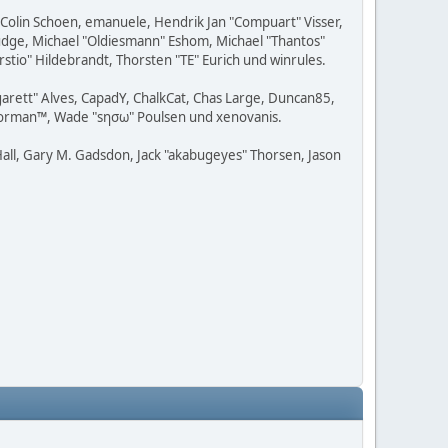
, Colin Schoen, emanuele, Hendrik Jan "Compuart" Visser,
udge, Michael "Oldiesmann" Eshom, Michael "Thantos"
stio" Hildebrandt, Thorsten "TE" Eurich und winrules.
rgarett" Alves, CapadY, ChalkCat, Chas Large, Duncan85,
, Storman™, Wade "sησω" Poulsen und xenovanis.
all, Gary M. Gadsdon, Jack "akabugeyes" Thorsen, Jason