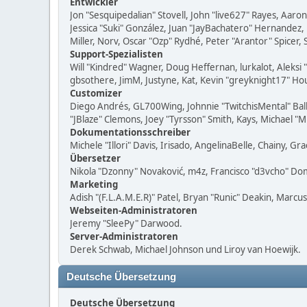
Entwickler
Jon "Sesquipedalian" Stovell, John "live627" Rayes, Aar
Jessica "Suki" González, Juan "JayBachatero" Hernandez
Miller, Norv, Oscar "Ozp" Rydhé, Peter "Arantor" Spicer,
Support-Spezialisten
Will "Kindred" Wagner, Doug Heffernan, lurkalot, Aleksi
gbsothere, JimM, Justyne, Kat, Kevin "greyknight17" Hou
Customizer
Diego Andrés, GL700Wing, Johnnie "TwitchisMental" Bal
"JBlaze" Clemons, Joey "Tyrsson" Smith, Kays, Michael "
Dokumentationsschreiber
Michele "Illori" Davis, Irisado, AngelinaBelle, Chainy,
Übersetzer
Nikola "Dzonny" Novaković, m4z, Francisco "d3vcho" D
Marketing
Adish "(F.L.A.M.E.R)" Patel, Bryan "Runic" Deakin, Marc
Webseiten-Administratoren
Jeremy "SleePy" Darwood.
Server-Administratoren
Derek Schwab, Michael Johnson und Liroy van Hoewijk.
Deutsche Übersetzung
Deutsche Übersetzung