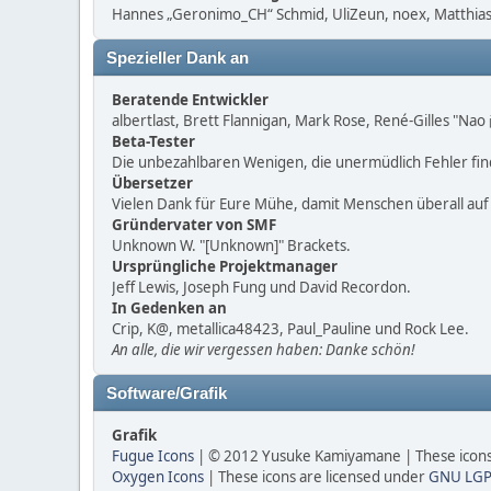
Hannes „Geronimo_CH“ Schmid, UliZeun, noex, Matthias1
Spezieller Dank an
Beratende Entwickler
albertlast, Brett Flannigan, Mark Rose, René-Gilles "Na
Beta-Tester
Die unbezahlbaren Wenigen, die unermüdlich Fehler fi
Übersetzer
Vielen Dank für Eure Mühe, damit Menschen überall au
Gründervater von SMF
Unknown W. "[Unknown]" Brackets.
Ursprüngliche Projektmanager
Jeff Lewis, Joseph Fung und David Recordon.
In Gedenken an
Crip, K@, metallica48423, Paul_Pauline und Rock Lee.
An alle, die wir vergessen haben: Danke schön!
Software/Grafik
Grafik
Fugue Icons
| © 2012 Yusuke Kamiyamane | These icons 
Oxygen Icons
| These icons are licensed under
GNU LGP