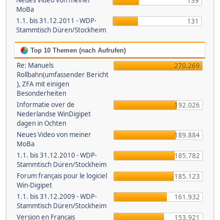
Neues Video von meiner
139
MoBa
1.1. bis 31.12.2011 - WDP-
131
Stammtisch Düren/Stockheim
Top 10 Themen (nach Aufrufen)
Re: Manuels
270.269
Rollbahn(umfassender Bericht
), ZFA mit einigen
Besonderheiten
Informatie over de
192.026
Nederlandse WinDigipet
dagen in Ochten
Neues Video von meiner
189.884
MoBa
1.1. bis 31.12.2010 - WDP-
185.782
Stammtisch Düren/Stockheim
Forum français pour le logiciel
185.123
Win-Digipet
1.1. bis 31.12.2009 - WDP-
161.932
Stammtisch Düren/Stockheim
Version en Français
153.921