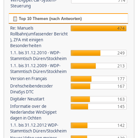
Win-Digipet Car-System-
714
Steuerung
Top 10 Themen (nach Antworten)
Re: Manuels
474
Rollbahn(umfassender Bericht
), ZFA mit einigen
Besonderheiten
1.1. bis 31.12.2010 - WDP-
249
Stammtisch Düren/Stockheim
1.1. bis 31.12.2009 - WDP-
213
Stammtisch Düren/Stockheim
Version en Français
177
Drehscheibendecoder
167
DinaSys DTC
Digitaler Neustart
163
Informatie over de
145
Nederlandse WinDigipet
dagen in Ochten
1.1. bis 31.12.2012 WDP-
142
Stammtisch Düren/Stockheim