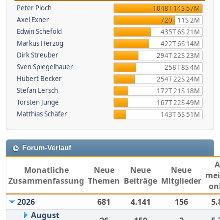
Peter Ploch
1048T 14S 57M
Axel Exner
720T 11S 2M
Edwin Schefold
435T 6S 21M
Markus Herzog
422T 6S 14M
Dirk Streuber
294T 22S 23M
Sven Spiegelhauer
258T 8S 4M
Hubert Becker
254T 22S 24M
Stefan Lersch
172T 21S 18M
Torsten Junge
167T 22S 49M
Matthias Schäfer
143T 6S 51M
Forum-Verlauf
Monatliche
Neue
Neue
Neue
mei
Zusammenfassung
Themen
Beiträge
Mitglieder
on
2026
681
4.141
156
5.
August