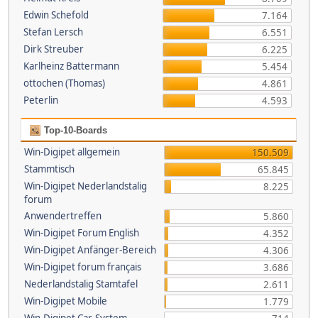
Edwin Schefold
7.164
Stefan Lersch
6.551
Dirk Streuber
6.225
Karlheinz Battermann
5.454
ottochen (Thomas)
4.861
Peterlin
4.593
Top-10-Boards
Win-Digipet allgemein
150.509
Stammtisch
65.845
Win-Digipet Nederlandstalig
8.225
forum
Anwendertreffen
5.860
Win-Digipet Forum English
4.352
Win-Digipet Anfänger-Bereich
4.306
Win-Digipet forum français
3.686
Nederlandstalig Stamtafel
2.611
Win-Digipet Mobile
1.779