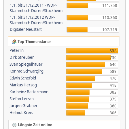
1.1. bis 31.12.2011 - WDP-
111.758
Stammtisch Düren/Stockheim
1.1. bis 31.12.2012 WDP-
110.360
Stammtisch Düren/Stockheim
Digitaler Neustart
107.719
Top Themenstarter
Peterlin
852
Dirk Streuber
730
Sven Spiegelhauer
640
Konrad Schwarzjirg
589
Edwin Schefold
470
Markus Herzog
418
Karlheinz Battermann
382
Stefan Lersch
379
Jürgen Gräbner
360
Helmut Kreis
306
Längste Zeit online