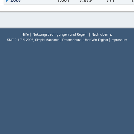
2007
1.001
7.879
771
1
|
|
Hilfe
Nutzungsbedingungen und Regeln
Nach oben ▲
,
|
|
|
SMF 2.1.7 © 2026
Simple Machines
Datenschutz
Über Win-Digipet
Impressum