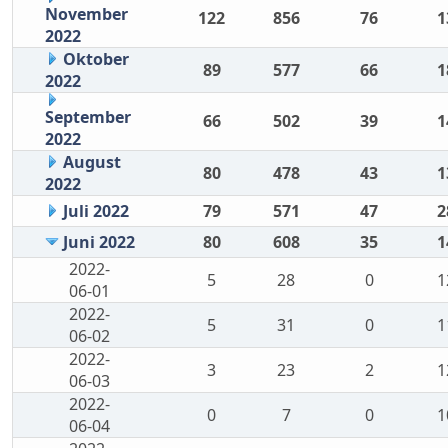
November
122
856
76
1
2022
Oktober
89
577
66
1
2022
September
66
502
39
1
2022
August
80
478
43
1
2022
Juli 2022
79
571
47
2
Juni 2022
80
608
35
1
2022-
5
28
0
1
06-01
2022-
5
31
0
1
06-02
2022-
3
23
2
1
06-03
2022-
0
7
0
1
06-04