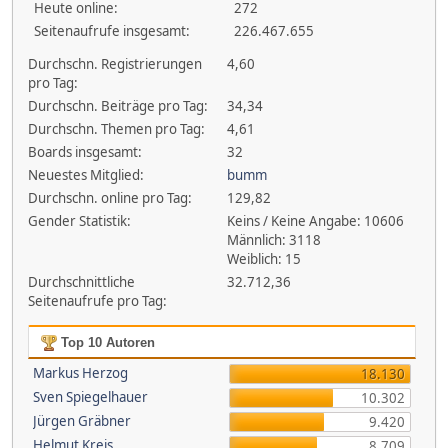
Heute online:
272
Seitenaufrufe insgesamt:
226.467.655
Durchschn. Registrierungen
4,60
pro Tag:
Durchschn. Beiträge pro Tag:
34,34
Durchschn. Themen pro Tag:
4,61
Boards insgesamt:
32
Neuestes Mitglied:
bumm
Durchschn. online pro Tag:
129,82
Gender Statistik:
Keins / Keine Angabe: 10606
Männlich: 3118
Weiblich: 15
Durchschnittliche
32.712,36
Seitenaufrufe pro Tag:
Top 10 Autoren
Markus Herzog
18.130
Sven Spiegelhauer
10.302
Jürgen Gräbner
9.420
Helmut Kreis
8.709