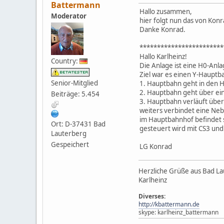
Battermann
Hallo zusammen,
Moderator
hier folgt nun das von Konr
Danke Konrad.
************************
Hallo Karlheinz!
Country:
Die Anlage ist eine H0-Anl
Ziel war es einen Y-Haupt
Senior-Mitglied
1. Hauptbahn geht in den 
2. Hauptbahn geht über ei
Beiträge: 5.454
3. Hauptbahn verläuft übe
weiters verbindet eine Ne
im Hauptbahnhof befindet 
Ort: D-37431 Bad
gesteuert wird mit CS3 und
Lauterberg
Gespeichert
LG Konrad
Herzliche Grüße aus Bad L
Karlheinz
Diverses:
http://kbattermann.de
skype: karlheinz_battermann