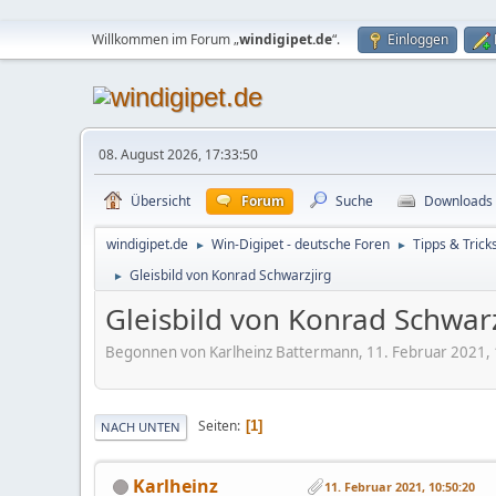
Willkommen im Forum „
windigipet.de
“.
Einloggen
08. August 2026, 17:33:50
Übersicht
Forum
Suche
Downloads
windigipet.de
Win-Digipet - deutsche Foren
Tipps & Trick
►
►
Gleisbild von Konrad Schwarzjirg
►
Gleisbild von Konrad Schwarz
Begonnen von Karlheinz Battermann, 11. Februar 2021,
Seiten
1
NACH UNTEN
Karlheinz
11. Februar 2021, 10:50:20