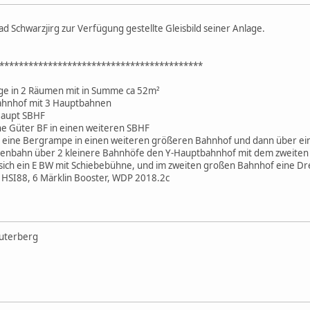
ad Schwarzjirg zur Verfügung gestellte Gleisbild seiner Anlage.
******************************************
age in 2 Räumen mit in Summe ca 52m²
bahnhof mit 3 Hauptbahnen
Haupt SBHF
ne Güter BF in einen weiteren SBHF
r eine Bergrampe in einen weiteren größeren Bahnhof und dann über ei
benbahn über 2 kleinere Bahnhöfe den Y-Hauptbahnhof mit dem zweite
sich ein E BW mit Schiebebühne, und im zweiten großen Bahnhof eine 
 HSI88, 6 Märklin Booster, WDP 2018.2c
auterberg