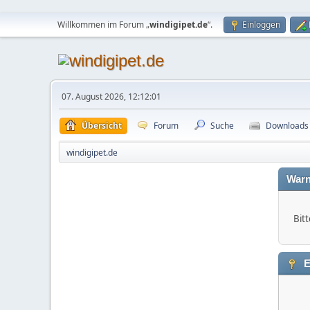
Willkommen im Forum „
windigipet.de
“.
Einloggen
07. August 2026, 12:12:01
Übersicht
Forum
Suche
Downloads
windigipet.de
Warn
Bitt
E