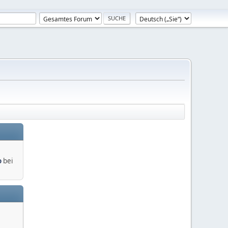
o
bei