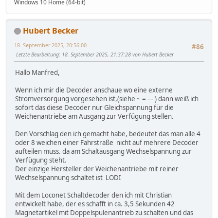
Windows 10 Home (64-bit)
Hubert Becker
18. September 2025, 20:56:00
#86
Letzte Bearbeitung
: 18. September 2025, 21:37:28 von Hubert Becker
Hallo Manfred,
Wenn ich mir die Decoder anschaue wo eine externe
Stromversorgung vorgesehen ist,(siehe ~ = --- ) dann weiß ich
sofort das diese Decoder nur Gleichspannung für die
Weichenantriebe am Ausgang zur Verfügung stellen.
Den Vorschlag den ich gemacht habe, bedeutet das man alle 4
oder 8 weichen einer Fahrstraße nicht auf mehrere Decoder
aufteilen muss. da am Schaltausgang Wechselspannung zur
Verfügung steht.
Der einzige Hersteller der Weichenantriebe mit reiner
Wechselspannung schaltet ist LODI
Mit dem Loconet Schaltdecoder den ich mit Christian
entwickelt habe, der es schafft in ca. 3,5 Sekunden 42
Magnetartikel mit Doppelspulenantrieb zu schalten und das