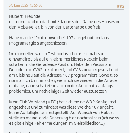
04. Juni 2025, 13:55:30
#82
Hubert, Freunde,
es regnet und ich darf mit Erlaubnis der Dame des Hauses in
den Moba-Keller, bin von der Gartenarbeit befreit!
Habe mal die "Problemweiche" 107 ausgebaut und ans
Programiergleis angeschlossen.
Im manuellen wie im Testmodus schaltet sie nahezu
einwandfrei, bis auf ein leicht merkliches Ruckeln beim
schalten in die Geradeaus-Position. Habe den Viessmann
Decoder mit CV62 rekalibriert, mit CV 8 zurueckgesetzt und
am Gleis neu auf die Adresse 107 programmiert. Soweit, so
normal. Ich bin mir sicher, wenn ich sie wieder in die Anlage
einbaue, dann schaltet sie auch in der Automatik anfangs
problemlos, um nach einiger Zeit wieder auszusetzen.
Mein Club-Vorstand (MECI) hat sich meine WDP Konfig. mal
angeschaut und zumindest was diese Weiche 107 angeht,
keine Auffälligkeiten festgestellt. Auf Wunsch von Hubert
stelle ich meine letzte Sicherung hier nochmal rein (ich weiss,
es gibt einige Fehlermeldungen im Gleisbildeditor...).