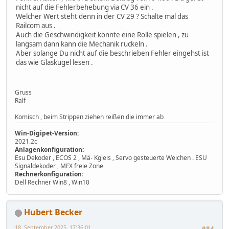
nicht auf die Fehlerbehebung via CV 36 ein .
Welcher Wert steht denn in der CV 29 ? Schalte mal das
Railcom aus .
Auch die Geschwindigkeit könnte eine Rolle spielen , zu
langsam dann kann die Mechanik ruckeln .
Aber solange Du nicht auf die beschrieben Fehler eingehst ist
das wie Glaskugel lesen .
Gruss
Ralf
Komisch , beim Strippen ziehen reißen die immer ab
Win-Digipet-Version:
2021.2c
Anlagenkonfiguration:
Esu Dekoder , ECOS 2 , Mä- Kgleis , Servo gesteuerte Weichen . ESU
Signaldekoder , MFX freie Zone
Rechnerkonfiguration:
Dell Rechner Win8 , Win10
Hubert Becker
18. September 2025, 17:36:01