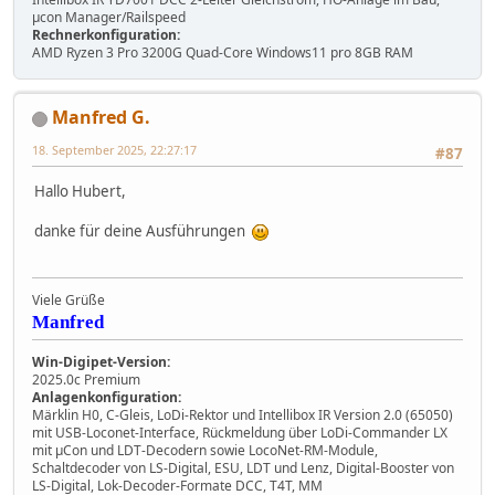
µcon Manager/Railspeed
Rechnerkonfiguration:
AMD Ryzen 3 Pro 3200G Quad-Core Windows11 pro 8GB RAM
Manfred G.
18. September 2025, 22:27:17
#87
Hallo Hubert,
danke für deine Ausführungen
Viele Grüße
Manfred
Win-Digipet-Version:
2025.0c Premium
Anlagenkonfiguration:
Märklin H0, C-Gleis, LoDi-Rektor und Intellibox IR Version 2.0 (65050)
mit USB-Loconet-Interface, Rückmeldung über LoDi-Commander LX
mit µCon und LDT-Decodern sowie LocoNet-RM-Module,
Schaltdecoder von LS-Digital, ESU, LDT und Lenz, Digital-Booster von
LS-Digital, Lok-Decoder-Formate DCC, T4T, MM