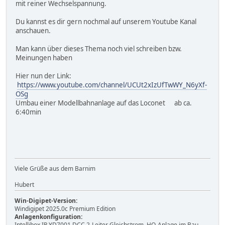
mit reiner Wechselspannung.
Du kannst es dir gern nochmal auf unserem Youtube Kanal
anschauen.
Man kann über dieses Thema noch viel schreiben bzw.
Meinungen haben
Hier nun der Link:
https://www.youtube.com/channel/UCUt2xIzUfTwWY_N6yXf-
OSg
Umbau einer Modellbahnanlage auf das Loconet ab ca.
6:40min
Viele Grüße aus dem Barnim
Hubert
Win-Digipet-Version:
Windigipet 2025.0c Premium Edition
Anlagenkonfiguration:
Intellibox IR YD7001 DCC 2-Leiter Gleichstrom, HO-Anlage im Bau,