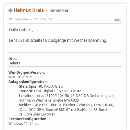
Helmut Kreis
Betatester
18. September 2025, 22:48:20
#89
Hallo Hubert,
Lenz LS150 schaltet 6 Ausgänge mit Wechselspannung.
Gruß
Helmut
Win-Digipet-Version:
WDP 2025.x PE
Anlagenkonfiguration:
Gleis:
Spur H0, Piko A-Gleis
Steuern:
Lenz Digital +, LVZ200, LV102
Schalten:
Lenz: LS100/110/150, LS-DEC-DB für Lichtsignale,
Hoffmann Weichenantriebe MWA02S
Melden:
GBM16X .. der Fa. Blücher Elektronik, Lenz: LR100,
(OpenDCC GBM Boost/GBM16T mit RailCom), RS-Bus +
RailCom über LocoNet
Rechnerkonfiguration:
Windows 11, 64 bit