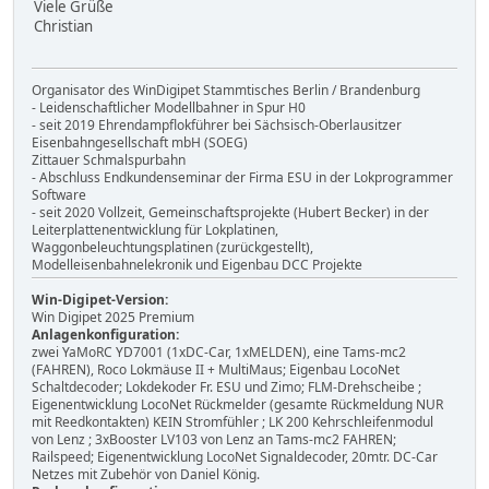
Viele Grüße
Christian
Organisator des WinDigipet Stammtisches Berlin / Brandenburg
- Leidenschaftlicher Modellbahner in Spur H0
- seit 2019 Ehrendampflokführer bei Sächsisch-Oberlausitzer
Eisenbahngesellschaft mbH (SOEG)
Zittauer Schmalspurbahn
- Abschluss Endkundenseminar der Firma ESU in der Lokprogrammer
Software
- seit 2020 Vollzeit, Gemeinschaftsprojekte (Hubert Becker) in der
Leiterplattenentwicklung für Lokplatinen,
Waggonbeleuchtungsplatinen (zurückgestellt),
Modelleisenbahnelekronik und Eigenbau DCC Projekte
Win-Digipet-Version:
Win Digipet 2025 Premium
Anlagenkonfiguration:
zwei YaMoRC YD7001 (1xDC-Car, 1xMELDEN), eine Tams-mc2
(FAHREN), Roco Lokmäuse II + MultiMaus; Eigenbau LocoNet
Schaltdecoder; Lokdekoder Fr. ESU und Zimo; FLM-Drehscheibe ;
Eigenentwicklung LocoNet Rückmelder (gesamte Rückmeldung NUR
mit Reedkontakten) KEIN Stromfühler ; LK 200 Kehrschleifenmodul
von Lenz ; 3xBooster LV103 von Lenz an Tams-mc2 FAHREN;
Railspeed; Eigenentwicklung LocoNet Signaldecoder, 20mtr. DC-Car
Netzes mit Zubehör von Daniel König.