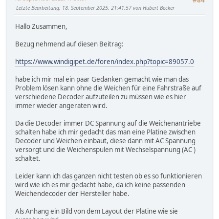
#84
Letzte Bearbeitung
: 18. September 2025, 21:41:57 von Hubert Becker
Hallo Zusammen,
Bezug nehmend auf diesen Beitrag:
https://www.windigipet.de/foren/index.php?topic=89057.0
habe ich mir mal ein paar Gedanken gemacht wie man das
Problem lösen kann ohne die Weichen für eine Fahrstraße auf
verschiedene Decoder aufzuteilen zu müssen wie es hier
immer wieder angeraten wird.
Da die Decoder immer DC Spannung auf die Weichenantriebe
schalten habe ich mir gedacht das man eine Platine zwischen
Decoder und Weichen einbaut, diese dann mit AC Spannung
versorgt und die Weichenspulen mit Wechselspannung (AC )
schaltet.
Leider kann ich das ganzen nicht testen ob es so funktionieren
wird wie ich es mir gedacht habe, da ich keine passenden
Weichendecoder der Hersteller habe.
Als Anhang ein Bild von dem Layout der Platine wie sie