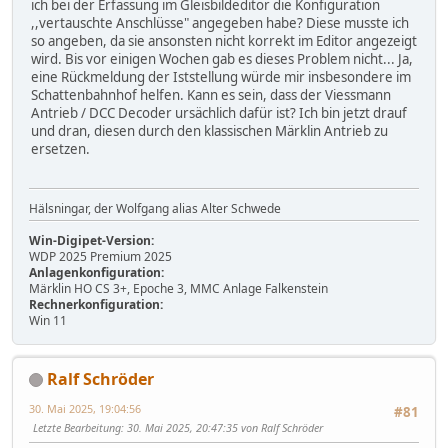
ich bei der Erfassung im Gleisbildeditor die Konfiguration
,,vertauschte Anschlüsse" angegeben habe? Diese musste ich
so angeben, da sie ansonsten nicht korrekt im Editor angezeigt
wird. Bis vor einigen Wochen gab es dieses Problem nicht... Ja,
eine Rückmeldung der Iststellung würde mir insbesondere im
Schattenbahnhof helfen. Kann es sein, dass der Viessmann
Antrieb / DCC Decoder ursächlich dafür ist? Ich bin jetzt drauf
und dran, diesen durch den klassischen Märklin Antrieb zu
ersetzen.
Hälsningar, der Wolfgang alias Alter Schwede
Win-Digipet-Version:
WDP 2025 Premium 2025
Anlagenkonfiguration:
Märklin HO CS 3+, Epoche 3, MMC Anlage Falkenstein
Rechnerkonfiguration:
Win 11
Ralf Schröder
30. Mai 2025, 19:04:56
#81
Letzte Bearbeitung
: 30. Mai 2025, 20:47:35 von Ralf Schröder