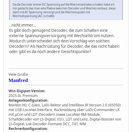
Da die Decoder immer DC Spannung auf die Weichenantriebe schalten habe ich
mir gedacht das man eine Platine zwischen Decoder und Weichen einbaut, diese
dann mit AC Spannung versorgt und die Weichenspulen mit
Wechselspannung (AC ) schaltet.
..nicht immer...
Es gibt doch genügend Decoder, die zum Schalten eine
externe Spannungsversorgung mit Wechselstrom nutzen.
Wodurch unterscheidet sich dein Vorschlag von solchen
Decodern? Als Nachrüstung für Decoder, die das nicht haben
oder gibt es da noch andere Gesichtspunkte?
Viele Grüße
Manfred
Win-Digipet-Version:
2025.0c Premium
Anlagenkonfiguration:
Märklin H0, C-Gleis, LoDi-Rektor und Intellibox IR Version 2.0 (65050)
mit USB-Loconet-Interface, Rückmeldung über LoDi-Commander LX
mit µCon und LDT-Decodern sowie LocoNet-RM-Module,
Schaltdecoder von LS-Digital, ESU, LDT und Lenz, Digital-Booster von
LS-Digital, Lok-Decoder-Formate DCC, T4T, MM
Rechnerkonfiguration: