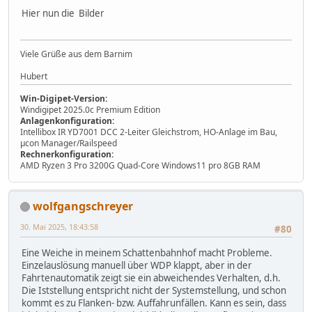
Hier nun die Bilder
Viele Grüße aus dem Barnim
Hubert
Win-Digipet-Version:
Windigipet 2025.0c Premium Edition
Anlagenkonfiguration:
Intellibox IR YD7001 DCC 2-Leiter Gleichstrom, HO-Anlage im Bau,
µcon Manager/Railspeed
Rechnerkonfiguration:
AMD Ryzen 3 Pro 3200G Quad-Core Windows11 pro 8GB RAM
wolfgangschreyer
30. Mai 2025, 18:43:58
#80
Eine Weiche in meinem Schattenbahnhof macht Probleme.
Einzelauslösung manuell über WDP klappt, aber in der
Fahrtenautomatik zeigt sie ein abweichendes Verhalten, d.h.
Die Iststellung entspricht nicht der Systemstellung, und schon
kommt es zu Flanken- bzw. Auffahrunfällen. Kann es sein, dass