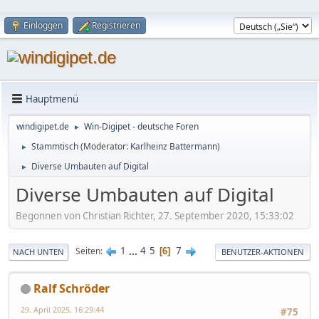
Einloggen
Registrieren
Hauptmenü
windigipet.de
Win-Digipet - deutsche Foren
►
Stammtisch
(Moderator:
Karlheinz Battermann
)
►
Diverse Umbauten auf Digital
►
Diverse Umbauten auf Digital
Begonnen von Christian Richter, 27. September 2020, 15:33:02
1
...
4
5
7
Seiten
6
NACH UNTEN
BENUTZER-AKTIONEN
Ralf Schröder
29. April 2025, 16:29:44
#75