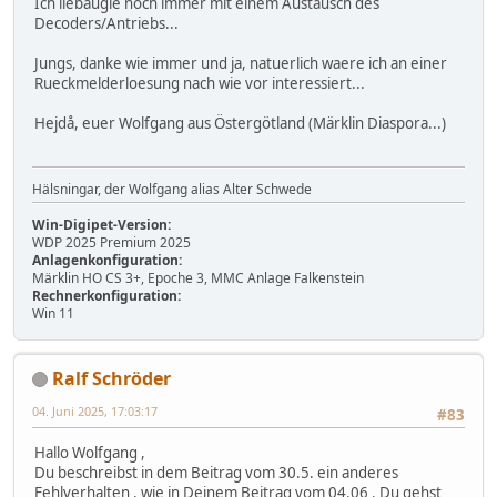
Ich liebäugle noch immer mit einem Austausch des
Decoders/Antriebs...
Jungs, danke wie immer und ja, natuerlich waere ich an einer
Rueckmelderloesung nach wie vor interessiert...
Hejdå, euer Wolfgang aus Östergötland (Märklin Diaspora...)
Hälsningar, der Wolfgang alias Alter Schwede
Win-Digipet-Version:
WDP 2025 Premium 2025
Anlagenkonfiguration:
Märklin HO CS 3+, Epoche 3, MMC Anlage Falkenstein
Rechnerkonfiguration:
Win 11
Ralf Schröder
04. Juni 2025, 17:03:17
#83
Hallo Wolfgang ,
Du beschreibst in dem Beitrag vom 30.5. ein anderes
Fehlverhalten , wie in Deinem Beitrag vom 04.06 . Du gehst