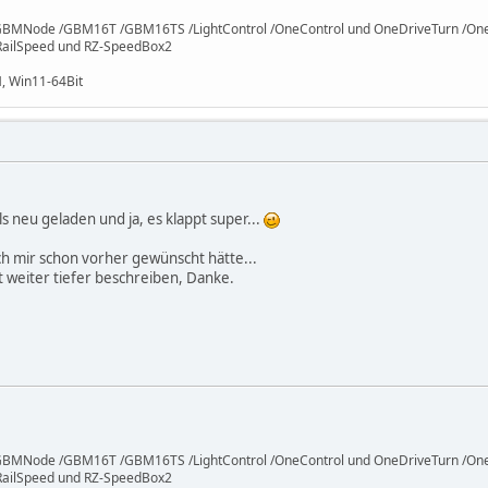
/GBMNode /GBM16T /GBM16TS /LightControl /OneControl und OneDriveTurn /OneO
 RailSpeed und RZ-SpeedBox2
, Win11-64Bit
 neu geladen und ja, es klappt super...
s ich mir schon vorher gewünscht hätte...
cht weiter tiefer beschreiben, Danke.
/GBMNode /GBM16T /GBM16TS /LightControl /OneControl und OneDriveTurn /OneO
 RailSpeed und RZ-SpeedBox2