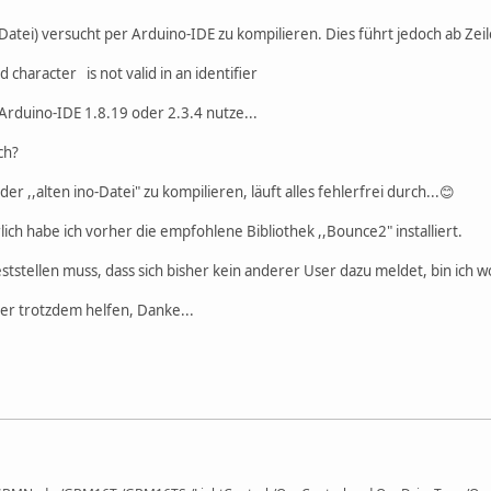
Datei) versucht per Arduino-IDE zu kompilieren. Dies führt jedoch ab Zei
character is not valid in an identifier
e Arduino-IDE 1.8.19 oder 2.3.4 nutze...
ch?
er ,,alten ino-Datei" zu kompilieren, läuft alles fehlerfrei durch...😊
lich habe ich vorher die empfohlene Bibliothek ,,Bounce2" installiert.
eststellen muss, dass sich bisher kein anderer User dazu meldet, bin ich 
hier trotzdem helfen, Danke...