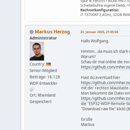
Spur N, Peco55 / BiDiB /mc2 
Schiebebühne eigene Elektr. /
Rechnerkonfiguration:
i7-13700KF 3,4GHz, 32GB-RAM
Markus Herzog
23. Januar 2025, 21:05:04
Administrator
Hallo Wolfgang,
Hmmm...da muss ich stark d
Warum?
Schau dir mal online die in
Country:
https://github.com/mher
Senior-Mitglied
Beiträge: 18.128
Hast du eventuell hier
https://github.com/mher
WDP-Entwickler
mit der rechten Maustaste a
Man bekommt die Datei ent
Ort: Rheinland
https://github.com/mher
Gespeichert
die "ESP32-WDP-Remote-Simp
"Download raw file" klickt 
Grüße
Markus