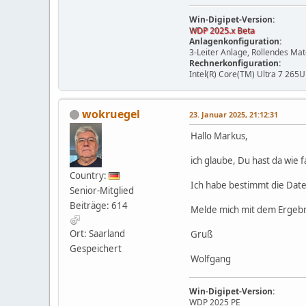
Win-Digipet-Version:
WDP 2025.x Beta
Anlagenkonfiguration:
3-Leiter Anlage, Rollendes Ma
Rechnerkonfiguration:
Intel(R) Core(TM) Ultra 7 265U
wokruegel
23. Januar 2025, 21:12:31
Hallo Markus,
ich glaube, Du hast da wie 
Country:
Ich habe bestimmt die Datei
Senior-Mitglied
Beiträge: 614
Melde mich mit dem Ergebni
Ort: Saarland
Gruß
Gespeichert
Wolfgang
Win-Digipet-Version:
WDP 2025 PE