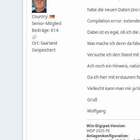
habe die neuen Daten (ino-
Country:
Compilation error: extended 
Senior-Mitglied
Beiträge: 614
Dabei ist es egal, ob ich di
Ort: Saarland
Was mache ich denn da fals
Gespeichert
Versuche ich den Stand mit d
Ach noch ein Hinweis, natür
Da ich hier mit erstaunen f
Vielleicht kann man mir ja 
Gruß
Wolfgang
Win-Digipet-Version:
WDP 2025 PE
Anlagenkonfiguration: