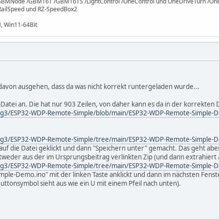
/GBMNode /GBM16T /GBM16TS /LightControl /OneControl und OneDriveTurn /OneO
 RailSpeed und RZ-SpeedBox2
, Win11-64Bit
avon ausgehen, dass da was nicht korrekt runtergeladen wurde...
o-Datei an. Die hat nur 903 Zeilen, von daher kann es da in der korrekten 
zog3/ESP32-WDP-Remote-Simple/blob/main/ESP32-WDP-Remote-Simple
zog3/ESP32-WDP-Remote-Simple/tree/main/ESP32-WDP-Remote-Simple-
uf die Datei geklickt und dann "Speichern unter" gemacht. Das geht aber 
weder aus der im Ursprungsbeitrag verlinkten Zip (und dann extrahiert
zog3/ESP32-WDP-Remote-Simple/tree/main/ESP32-WDP-Remote-Simple-
le-Demo.ino" mit der linken Taste anklickt und dann im nächsten Fenst
(Buttonsymbol sieht aus wie ein U mit einem Pfeil nach unten).