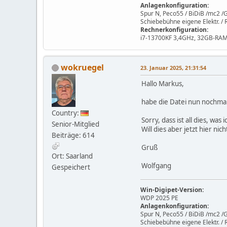
Anlagenkonfiguration:
Spur N, Peco55 / BiDiB /mc2 
Schiebebühne eigene Elektr. /
Rechnerkonfiguration:
i7-13700KF 3,4GHz, 32GB-RAM
wokruegel
23. Januar 2025, 21:31:54
Hallo Markus,
habe die Datei nun nochmals
Country:
Sorry, dass ist all dies, wa
Senior-Mitglied
Will dies aber jetzt hier ni
Beiträge: 614
Gruß
Ort: Saarland
Wolfgang
Gespeichert
Win-Digipet-Version:
WDP 2025 PE
Anlagenkonfiguration:
Spur N, Peco55 / BiDiB /mc2 
Schiebebühne eigene Elektr. /