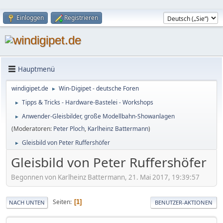
Einloggen
Registrieren
Hauptmenü
windigipet.de
Win-Digipet - deutsche Foren
►
Tipps & Tricks - Hardware-Bastelei - Workshops
►
Anwender-Gleisbilder, große Modellbahn-Showanlagen
►
(Moderatoren:
Peter Ploch
,
Karlheinz Battermann
)
Gleisbild von Peter Ruffershöfer
►
Gleisbild von Peter Ruffershöfer
Begonnen von Karlheinz Battermann, 21. Mai 2017, 19:39:57
Seiten
1
NACH UNTEN
BENUTZER-AKTIONEN