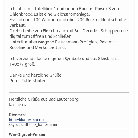
Ich fahre mit Intellibox 1 und sieben Booster Power 3 von
Uhlenbrock. Es ist eine Gleichstromanlage.
Es sind über 100 Weichen und über 200 Rückmeldeabschnitte
verbaut.
Drehscheibe von Fleischmann mit Boll-Decoder. Schuppentore
digital zum Öffnen und Schließen.
Unterflur überwiegend Fleischmann Profigleis, Rest mit
Rocoline und Merkurbettung.
Ich verwende keine eigenen Symbole und das Gleisbild ist
140x77 groß.
Danke und herzliche Grüße
Peter Ruffershöfer
Herzliche Grüße aus Bad Lauterberg
Karlheinz
Diverses:
http://kbattermann.de
skype: karlheinz_battermann
Win-Digipet-Version: