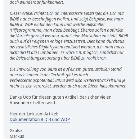
doch wunderbar funktioniert.
Dieser Artikel richtet sich an interessierte Einsteiger, die sich mit
BiDiB näher beschäftigen wollen, und zeigt Beispiele, wie man
BiDiB in WDP einbinden kann und welche Hilfsmittel
(Hilfsprogramme) man dazu benötigt. Ebenso sollen natürlich
die Vorteile gezeigt werden, damit eine Motivation entsteht, BiDiB
auch auf der eigenen Anlage einzusetzen. Dies kann durchaus
als zusätzliches Digitalsystem realisiert werden, d.h. man muss
nicht direkt alles umbauen. Es wäre z.B. möglich, zunächst nur
die Beleuchtungssteuerung über BiDiB zu realisieren.
Die Entwicklung von BiDiB ist auf einem guten, stabilen Stand,
aber wie immer in der Technik gibt es noch
Verbesserungspotential. BiDiB wird also weiterentwickelt und je
mehr es sich verbreitet, werden auch neue Ideen hinzukommen.
Danke Udo für diesen guten Artikel, der sicher vielen
Anwendern helfen wird.
Hier der Link zum Artikel:
Dokumentation BiDiB und WDP
Grüße
Markus