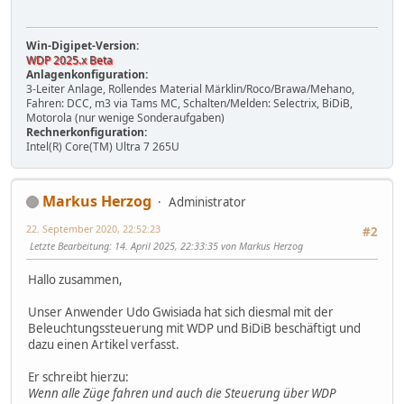
Win-Digipet-Version:
WDP 2025.x Beta
Anlagenkonfiguration:
3-Leiter Anlage, Rollendes Material Märklin/Roco/Brawa/Mehano,
Fahren: DCC, m3 via Tams MC, Schalten/Melden: Selectrix, BiDiB,
Motorola (nur wenige Sonderaufgaben)
Rechnerkonfiguration:
Intel(R) Core(TM) Ultra 7 265U
Markus Herzog
Administrator
22. September 2020, 22:52:23
#2
Letzte Bearbeitung
: 14. April 2025, 22:33:35 von Markus Herzog
Hallo zusammen,
Unser Anwender Udo Gwisiada hat sich diesmal mit der
Beleuchtungssteuerung mit WDP und BiDiB beschäftigt und
dazu einen Artikel verfasst.
Er schreibt hierzu:
Wenn alle Züge fahren und auch die Steuerung über WDP