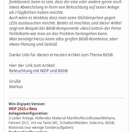
funktioniert, kann es sein, dass der eine oder andere gerne noch
etwas Abwechslung in Form von Beleuchtung auf seiner Anlage
als I-Tüpfelchen haben möchte.
Auch wäre es denkbar, dass man seine Glühlämpchen gegen
LEDs austauschen möchte. Beides ist machbar, und dieser Artikel
zeigt am Beispiel der BiDiB-Komponente »NeoControl« der Firma
Fichtelbahn wie man an das Problem herangehen kann.
Man benötigt hierzu keine allzu großen BiDiB-Kenntnisse, aber
etwas Planung und Geduld.
Danke Udo für diesen erneuten Artikel zum Thema BiDiB.
Hier der Link zum Artikel:
Beleuchtung mit WDP und BiDiB
Grüße
Markus
Win-Digipet-Version:
WDP 2025.x Beta
Anlagenkonfiguration:
3-Leiter Anlage, Rollendes Material Märklin/Roco/Brawa/Mehano,
Fahren: DCC, m3 via Tams MC, Schalten/Melden: Selectrix, BiDiB,
Motorola (nur wenige Sonderaufgaben)