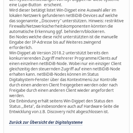
eine Lupe-Button erscheint.
Wird dieser betätigt listet Win-Digpet eine Auswahl aller im
lokalen Netzwerk gefundenen netBiDiB-Devices auf welche
das sogenannte ,,Discovery" unterstützen. Hinweis: restriktive
Firewalls/Netzwerksicherheitskomponenten könnten die
automatische Erkennung ggf. behindern/blockieren.
Bei Nodes welche diese nicht unterstützten ist die manuelle
Eingabe der IP-Adresse bis auf Weiteres zwingend
erforderlich.
Win-Digipet ab Version 2018.2 unterstützt bereits den
konkurrierenden Zugriff mehrerer Programme/Clients auf
einen einzelnen netBiDiB-Node. Wobei nur ein einziger Client
gleichzeitig den steuernden Zugriff auf einen netBiDiB-Node
erhalten kann. netBiDiB-Nodes können im Status
Digitalsystem-Fenster über das Kontextmenü zur Kontrolle
durch einen anderen Client freigegeben werden oder nach
Freigabe durch einen anderen Client wieder angefordert
werden.
Die Einbindung erhält seitens Win-Digipet den Status den
Status ,,Beta", da insbesondere auch auf Hardware-Seite die
Entwicklung von z.B. Discovery nicht abgeschlossen ist.
Zurück zur Übersicht der Digitalsysteme