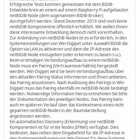
Erfolgreiche Tests konnten gemeinsam mit dem BiDiB-
Entwicklerkreis an einem auf einem Raspberry Pi aufgebauten
netBiDiB-Node (dem sogenannten BiDiB-Broker)
durchgeführt werden. Stand Dezember 2019 sind noch keine
netBiDiB-Komponentne öffentlich erhältlich. Wir wollen Ihnen
diese interessante Entwicklung dennoch nicht vorenthalten.
Zur Anbindung von netBiDiB-Nodes ist es erforderlich, in den
Systemeinstellungen von Win-Digipet unter Auswahl BiDiB die
Option via LAN zu aktivieren und dann die IP-Adresse des
netBiDiB-Node einzugeben (oder erkennen zu lassen s.u.).
Beim erstmaligen Verbindungsaufbau zu einem netBiDiB-
Node muss ein Pairing (Vertrauensverhältnis) hergestellt
werden. Win-Digipet wird Sie beim Verbindungsaufbau über
den aktuellen Pairing-Status informieren und Ihnen anbieten,
das Pairing anzustossen. Nach Auslösung des Pairings in Win-
Digipet muss das Pairing ebenfalls im netBiDiB-Node bestätigt
werden. Notwendige Information hierzu entnehmen Sie bitte
der Dokumentation des jeweiligen Nodes. Das Pairing kann
auch im späteren Verlauf über das Kontextmenü eines nicht
gepairten netBiDiB-Nodes in der Baumdarstellung
angestossen werden.
Ein automatisches Discovery (Erkennung) von netBiDiB-
Komponenten ist für erste Nodes (IFNet) verfügbar. Dies
bedeutet, dass neben dem Eingabefeld für die IP-Adresse in
den Systemeinstellungen von Wjn-Digipet für diese Systeme