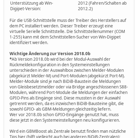
Unterstützung ab Win-
2012 (Fahren/Schalten ab
Digipet-Version:
2012.2)
Für die USB-Schnittstelle muss der Treiber des Herstellers auf
dem PC installiert werden. Dieser Treiber erzeugt eine
virtuelle Serielle Schnittstelle. Die Schnittstellenummer (COM
1-255) kann mit dem Schnittstellen-Sucher von Win-Digipet
identifiziert werden.
Wichtige Änderung zur Version 2018.0b
*
Ab Version 2018.0b wird bei der Modul-Auswahl der
Rückmeldekonfiguration in den Systemeinstellungen
unterschieden in der Auswahlbox zwischen Melder-Modulen
(abgekürzt Melder-M) und Port-Modulen (abgekürzt Port-M).
Melder-Module sind je nach BiDiB-Baustein die Meldungen
von Gleisbesetztmelder oder via Bridge angeschlossenen S88-
Modulen, während Port-Module die Meldungen der einfachen
GPIO-Pins als Eingänge sind. Diese mussten in der Auswahl
getrennt werden, da es inzwischen BiDiB-Bausteine gibt, die
sowohl GPIO- als GBM-Meldungen gleichzeitig liefern.
Wer vor 2018.0b schon GPIO-Eingänge genutzt hat, muss
diese jetzt in den Systemeinstellungen neu konifigurieren.
Wird ein GBMBoost als Zentrale benutzt finden man nützliche
Tips hier (hilft vielleicht auch bei anderen BiDiB-Zentralen):