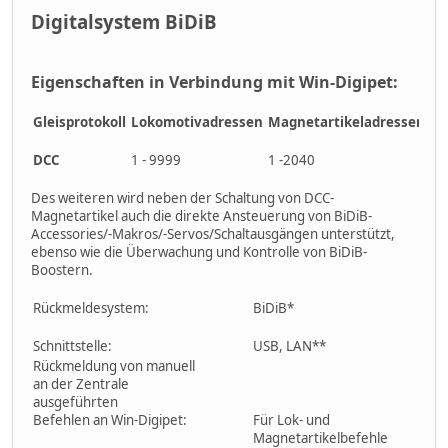
Digitalsystem BiDiB
Eigenschaften in Verbindung mit Win-Digipet:
Gleisprotokoll
Lokomotivadressen
Magnetartikeladressen
So
pr
DCC
1 - 9999
1 -2040
f0 
Des weiteren wird neben der Schaltung von DCC-
Magnetartikel auch die direkte Ansteuerung von BiDiB-
Accessories/-Makros/-Servos/Schaltausgängen unterstützt,
ebenso wie die Überwachung und Kontrolle von BiDiB-
Boostern.
Rückmeldesystem:
BiDiB*
Schnittstelle:
USB, LAN**
Rückmeldung von manuell
an der Zentrale
ausgeführten
Befehlen an Win-Digipet:
Für Lok- und
Magnetartikelbefehle