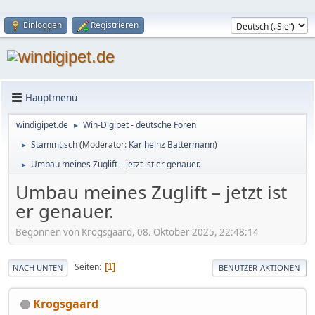
Einloggen
Registrieren
Hauptmenü
windigipet.de
Win-Digipet - deutsche Foren
►
Stammtisch
(Moderator:
Karlheinz Battermann
)
►
Umbau meines Zuglift – jetzt ist er genauer.
►
Umbau meines Zuglift – jetzt ist
er genauer.
Begonnen von Krogsgaard, 08. Oktober 2025, 22:48:14
Seiten
1
NACH UNTEN
BENUTZER-AKTIONEN
Krogsgaard