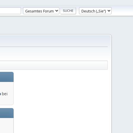
o
bei