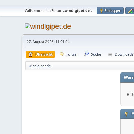
Willkommen im Forum „
windigipet.de
“.
Einloggen
07. August 2026, 11:01:24
Übersicht
Forum
Suche
Downloads
windigipet.de
Warn
Bitt
E