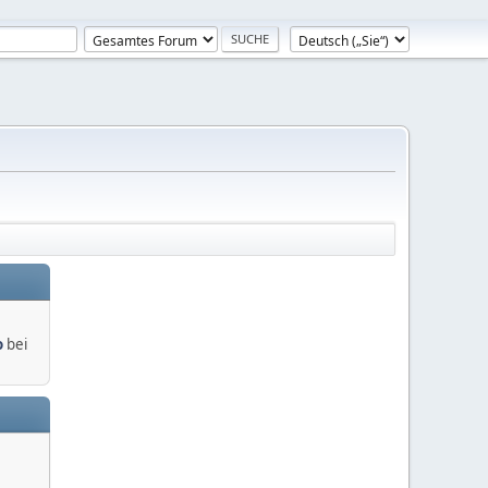
o
bei