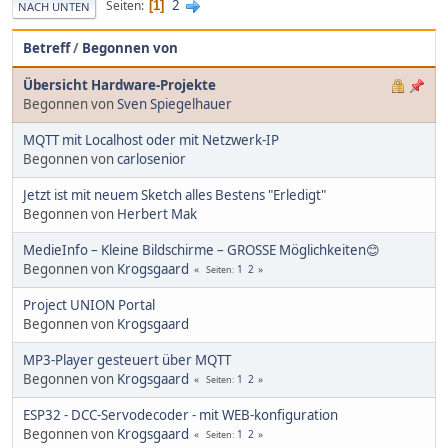
2
Seiten
1
NACH UNTEN
Betreff
/
Begonnen von
Übersicht Hardware-Projekte
Begonnen von
Sven Spiegelhauer
MQTT mit Localhost oder mit Netzwerk-IP
Begonnen von
carlosenior
Jetzt ist mit neuem Sketch alles Bestens "Erledigt"
Begonnen von
Herbert Mak
MedieInfo – Kleine Bildschirme – GROSSE Möglichkeiten😊
Begonnen von
Krogsgaard
1
2
Seiten
Project UNION Portal
Begonnen von
Krogsgaard
MP3-Player gesteuert über MQTT
Begonnen von
Krogsgaard
1
2
Seiten
ESP32 - DCC-Servodecoder - mit WEB-konfiguration
Begonnen von
Krogsgaard
1
2
Seiten