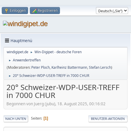
Einloggen
Registrieren
Hauptmenü
windigipet.de
Win-Digipet - deutsche Foren
►
Anwendertreffen
►
(Moderatoren:
Peter Ploch
,
Karlheinz Battermann
,
Stefan Lersch
)
20° Schweizer-WDP-USER-TREFF in 7000 CHUR
►
20° Schweizer-WDP-USER-TREFF
in 7000 CHUR
Begonnen von Juerg (jubu), 18. August 2025, 00:16:02
Seiten
1
NACH UNTEN
BENUTZER-AKTIONEN