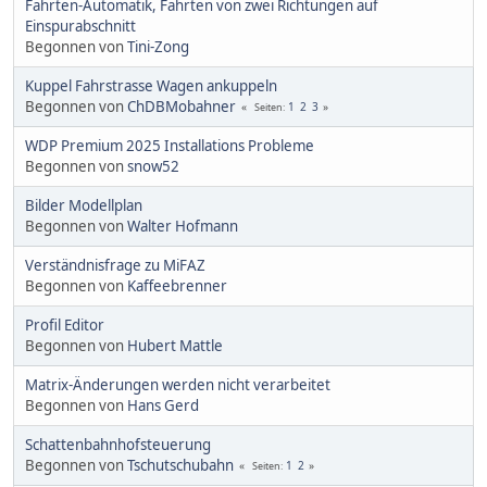
Fahrten-Automatik, Fahrten von zwei Richtungen auf
Einspurabschnitt
Begonnen von
Tini-Zong
Kuppel Fahrstrasse Wagen ankuppeln
Begonnen von
ChDBMobahner
1
2
3
Seiten
WDP Premium 2025 Installations Probleme
Begonnen von
snow52
Bilder Modellplan
Begonnen von
Walter Hofmann
Verständnisfrage zu MiFAZ
Begonnen von
Kaffeebrenner
Profil Editor
Begonnen von
Hubert Mattle
Matrix-Änderungen werden nicht verarbeitet
Begonnen von
Hans Gerd
Schattenbahnhofsteuerung
Begonnen von
Tschutschubahn
1
2
Seiten