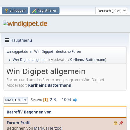
Einloggen
Registrieren
Hauptmenü
windigipet.de
Win-Digipet - deutsche Foren
►
Win-Digipet allgemein
(Moderator:
Karlheinz Battermann
)
►
Win-Digipet allgemein
Forum rund um das Steuerungsprogramm Win-Digipet
Moderator:
Karlheinz Battermann
.
2
3
...
1004
Seiten
1
NACH UNTEN
Betreff
/
Begonnen von
Forum-Profil
Begonnen von
Markus Herzog