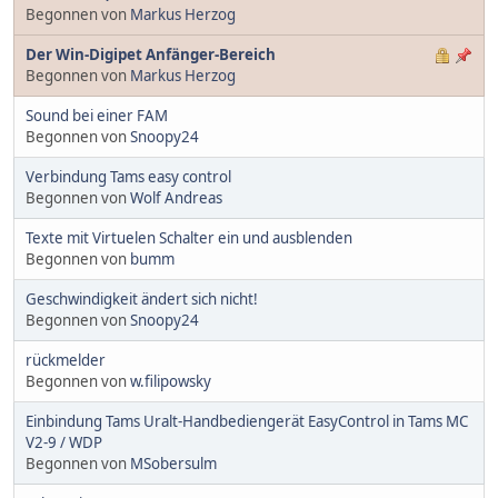
Begonnen von
Markus Herzog
Der Win-Digipet Anfänger-Bereich
Begonnen von
Markus Herzog
Sound bei einer FAM
Begonnen von
Snoopy24
Verbindung Tams easy control
Begonnen von
Wolf Andreas
Texte mit Virtuelen Schalter ein und ausblenden
Begonnen von
bumm
Geschwindigkeit ändert sich nicht!
Begonnen von
Snoopy24
rückmelder
Begonnen von
w.filipowsky
Einbindung Tams Uralt-Handbediengerät EasyControl in Tams MC
V2-9 / WDP
Begonnen von
MSobersulm