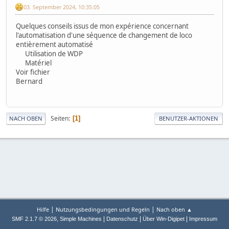
03. September 2024, 10:35:05
Quelques conseils issus de mon expérience concernant
l'automatisation d'une séquence de changement de loco
entièrement automatisé
Utilisation de WDP
Matériel
Voir fichier
Bernard
Seiten
1
NACH OBEN
BENUTZER-AKTIONEN
|
|
Hilfe
Nutzungsbedingungen und Regeln
Nach oben ▲
,
|
|
|
SMF 2.1.7 © 2026
Simple Machines
Datenschutz
Über Win-Digipet
Impressum