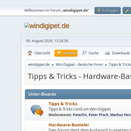
Willkommen im Forum „
windigipet.de
“.
Einloggen
09. August 2026, 13:26:38
Übersicht
Forum
Suche
Downloads
windigipet.de
Win-Digipet - deutsche Foren
Tipps & Trick
►
►
Tipps & Tricks - Hardware-Ba
Unter-Boards
Tipps & Tricks
Tipps & Tricks rund um Win-Digipet
Moderatoren:
Peterlin
,
Peter Ploch
,
Markus Her
Hardware-Bastelei
Dies Forum dient dem Austausch zu eigenen H