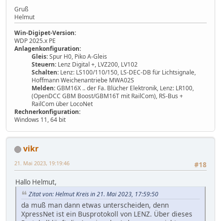
Gruß
Helmut
Win-Digipet-Version:
WDP 2025.x PE
Anlagenkonfiguration:
Gleis:
Spur H0, Piko A-Gleis
Steuern:
Lenz Digital +, LVZ200, LV102
Schalten:
Lenz: LS100/110/150, LS-DEC-DB für Lichtsignale,
Hoffmann Weichenantriebe MWA02S
Melden:
GBM16X .. der Fa. Blücher Elektronik, Lenz: LR100,
(OpenDCC GBM Boost/GBM16T mit RailCom), RS-Bus +
RailCom über LocoNet
Rechnerkonfiguration:
Windows 11, 64 bit
vikr
21. Mai 2023, 19:19:46
#18
Hallo Helmut,
Zitat von: Helmut Kreis in 21. Mai 2023, 17:59:50
da muß man dann etwas unterscheiden, denn
XpressNet ist ein Busprotokoll von LENZ. Über dieses