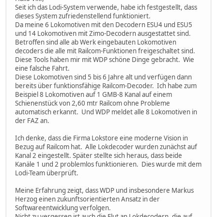
Seit ich das Lodi-System verwende, habe ich festgestellt, dass
dieses System zufriedenstellend funktioniert.
Da meine 6 Lokomotiven mit den Decodern ESU4 und ESU5
und 14 Lokomotiven mit Zimo-Decodern ausgestattet sind.
Betroffen sind alle ab Werk eingebauten Lokomotiven
decoders die alle mit Railcom-Funktionen freigeschaltet sind.
Diese Tools haben mir mit WDP schöne Dinge gebracht. Wie
eine falsche Fahrt.
Diese Lokomotiven sind 5 bis 6 Jahre alt und verfügen dann
bereits über funktionsfähige Railcom-Decoder. Ich habe zum
Beispiel 8 Lokomotiven auf 1 GMB-8 Kanal auf einem
Schienenstück von 2,60 mtr Railcom ohne Probleme
automatisch erkannt. Und WDP meldet alle 8 Lokomotiven in
der FAZ an.
Ich denke, dass die Firma Lokstore eine moderne Vision in
Bezug auf Railcom hat. Alle Lokdecoder wurden zunächst auf
Kanal 2 eingestellt. Später stellte sich heraus, dass beide
Kanäle 1 und 2 problemlos funktionieren. Dies wurde mit dem
Lodi-Team überprüft.
Meine Erfahrung zeigt, dass WDP und insbesondere Markus
Herzog einen zukunftsorientierten Ansatz in der
Softwareentwicklung verfolgen.
Nicht zu vergessen ist auch die Flut an Lokdecodern, die auf