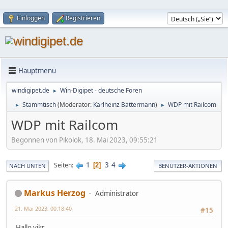
Einloggen
Registrieren
Hauptmenü
windigipet.de
Win-Digipet - deutsche Foren
►
Stammtisch
(Moderator:
Karlheinz Battermann
)
WDP mit Railcom
►
►
WDP mit Railcom
Begonnen von Pikolok, 18. Mai 2023, 09:55:21
1
3
4
Seiten
2
NACH UNTEN
BENUTZER-AKTIONEN
Markus Herzog
Administrator
21. Mai 2023, 00:18:40
#15
Hallo vikr,