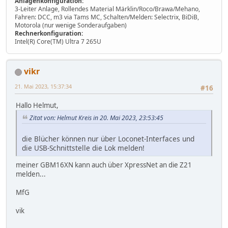
Anlagenkonfiguration:
3-Leiter Anlage, Rollendes Material Märklin/Roco/Brawa/Mehano,
Fahren: DCC, m3 via Tams MC, Schalten/Melden: Selectrix, BiDiB,
Motorola (nur wenige Sonderaufgaben)
Rechnerkonfiguration:
Intel(R) Core(TM) Ultra 7 265U
vikr
21. Mai 2023, 15:37:34
#16
Hallo Helmut,
Zitat von: Helmut Kreis in 20. Mai 2023, 23:53:45
die Blücher können nur über Loconet-Interfaces und
die USB-Schnittstelle die Lok melden!
meiner GBM16XN kann auch über XpressNet an die Z21
melden...
MfG
vik