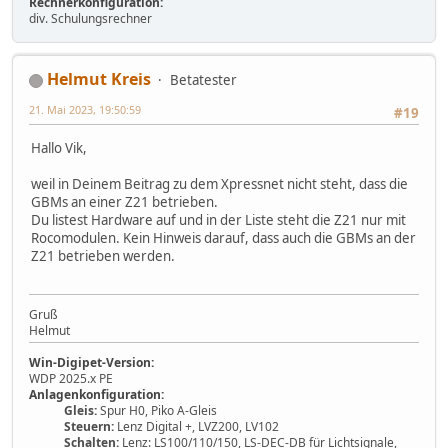
Rechnerkonfiguration:
div. Schulungsrechner
Helmut Kreis
Betatester
21. Mai 2023, 19:50:59
#19
Hallo Vik,
weil in Deinem Beitrag zu dem Xpressnet nicht steht, dass die
GBMs an einer Z21 betrieben.
Du listest Hardware auf und in der Liste steht die Z21 nur mit
Rocomodulen. Kein Hinweis darauf, dass auch die GBMs an der
Z21 betrieben werden.
Gruß
Helmut
Win-Digipet-Version:
WDP 2025.x PE
Anlagenkonfiguration:
Gleis:
Spur H0, Piko A-Gleis
Steuern:
Lenz Digital +, LVZ200, LV102
Schalten:
Lenz: LS100/110/150, LS-DEC-DB für Lichtsignale,