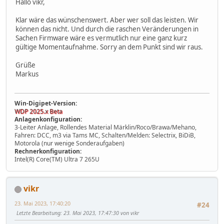
Hallo vikr,
Klar wäre das wünschenswert. Aber wer soll das leisten. Wir
können das nicht. Und durch die raschen Veränderungen in
Sachen Firmware wäre es vermutlich nur eine ganz kurz
gültige Momentaufnahme. Sorry an dem Punkt sind wir raus.
Grüße
Markus
Win-Digipet-Version:
WDP 2025.x Beta
Anlagenkonfiguration:
3-Leiter Anlage, Rollendes Material Märklin/Roco/Brawa/Mehano,
Fahren: DCC, m3 via Tams MC, Schalten/Melden: Selectrix, BiDiB,
Motorola (nur wenige Sonderaufgaben)
Rechnerkonfiguration:
Intel(R) Core(TM) Ultra 7 265U
vikr
23. Mai 2023, 17:40:20
#24
Letzte Bearbeitung
: 23. Mai 2023, 17:47:30 von vikr