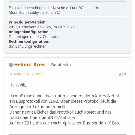
Es gibt keine richtige oder falsche Art und Weise dem
Modellbahnhobby zu frönen 😊
Win-Digipet-Version:
2012, Demoversion 2025, im Club 2021
Anlagenkonfiguration:
Testanlagen mit div. Zentralen
Rechnerkonfiguration:
div. Schulungsrechner
Helmut Kreis
Betatester
21. Mai 2023, 17:59:50
#17
Hallo Vik,
da muß man dann etwas unterscheiden, denn XpressNet ist
ein Busprotokoll von LENZ. Über dieses Protokoll läuft die
Anzeige der Loknummer nicht.
Daher nennt Blücher das Protokoll auch XpNet und das
funktioniert bei openDCC-Zentralen.
Auf der Z21 steht auch nicht Xpressnet-Bus, sondern X-Bus.