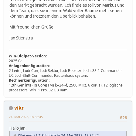
den Markt gebracht wurden. Ich finde es toll von Markus und
dem Team, dass sie in einem Wald voller Bäume mehr sehen
können und trotzdem den Überblick behalten.
Mit freundlichen Grüße,
Jan Stienstra
Win-Digipet-Version:
2025.0c
Anlagenkonfiguration:
2-Leiter, Lodi-Con, Lodi Rektor, Lodi-Booster, Lodi s88.2-Commander
LX, Lodi-Shift-Commander. Rautenhaus system.
Rechnerkonfiguration:
12th Gen intel(R) Core(TM) i5-24--f, 2500 MHz, 6 cor('s), 12 logische
processors, Win11 Pro, 32 GB Ram.
vikr
24. Mai 2023, 18:36:45
#28
Hallo Jan,
Zitat von: J.L.T. Stienstra in 24. Mai 2023, 12:32:42