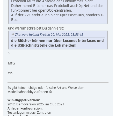
Protokoll läuft die Anzeige der Loknummer nicht.
Daher nennt Blücher das Protokoll auch XpNet und das
funktioniert bei openDCC-Zentralen.
Auf der Z21 steht auch nicht Xpressnet-Bus, sondern X-
Bus.
und warum schreibst Du dann erst:
Zitat von: Helmut Kreis in 20. Mai 2023, 23:53:45
die Blücher können nur über Loconet-Interfaces und
die USB-Schnittstelle die Lok melden!
?
MfG
vik
Es gibt keine richtige oder falsche Art und Weise dem
Modellbahnhobby zu frönen 😊
Win-Digipet-Version:
2012, Demoversion 2025, im Club 2021
Anlagenkonfiguration:
Testanlagen mit div. Zentralen