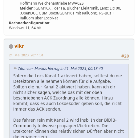
Hoffmann Weichenantriebe MWA02S
Melden:
GBM16X .. der Fa. Blücher Elektronik, Lenz: LR100,
(OpenDCC GBM Boost/GBM16T mit RailCom), RS-Bus +
RailCom über LocoNet
Rechnerkonfiguration:
Windows 11, 64 bit
vikr
21. Mai 2023, 20:11:31
#20
Zitat von: Markus Herzog in 21. Mai 2023, 00:18:40
Sofern die Loks Kanal 1 aktiviert haben, solltest du die
Detektoren alle nehmen können für die Aufgabe.
Sollten die nur Kanal 2 aktiviert haben, kann ich dir
nicht sicher sagen, welche das mit der oben
beschriebenen ACK Zuordnung alle können. Hinzu
kommt, dass es auch Lokdekoder geben soll, die nicht
immer das ACK senden.
Das fahren rein mit Kanal 2 wird insb. In der BiDiB-
Community teilweise propagiert/betrieben. Die
Dtektoren können das relativ sicher. Dürften aber nicht
die einzigen sein.