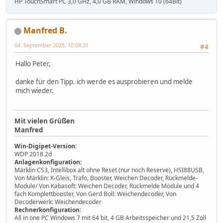
HP TouchSmart PC 3,0 GHz, 4,0 GB RAM, Windows 10 (64Bit)
Manfred B.
04. September 2025, 10:08:31
#4
Hallo Peter,
danke für den Tipp. ich werde es ausprobieren und melde
mich wieder.
Mit vielen Grüßen
Manfred
Win-Digipet-Version:
WDP 2018.2d
Anlagenkonfiguration:
Märklin CS3, Intellibox alt ohne Reset (nur noch Reserve), HSI88USB,
Von Märklin: K-Gleis, Trafo, Booster, Weichen Decoder, Rückmelde-
Module/ Von Kabasoft: Weichen Decoder, Rückmelde Module und 4
fach Komplettbooster, Von Gerd Boll: Weichendecoder, Von
Decoderwerk: Weichendecoder
Rechnerkonfiguration:
All in one PC Windows 7 mit 64 bit, 4 GB Arbeitsspeicher und 21,5 Zoll