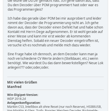
die Mühe die Du Dir gemacht hast. Ich gehe davon aus, dass
Du den Decoder über POM programmiert hast oder war es
das Programmiergleis?
Ich habe das gerade über POM bei mir ausprobiert und leider
nimmt der Decoder die Programmierung nicht an. Ich gehe
davon aus, dass der Decoder einen Defekt hat und habe schon
Kontakt mit Herrn Dege aufgenommen. Er ist wohl gerade auf
einer Messe und kann mir erst wieder ab kommenden
Dienstag helfen. Sobald ein neuer Decoder eingetroffen ist,
versuche ich es nochmals und melde mich dazu wieder.
Eine Frage habe ich dennoch, an dem Decoder kann man ja
noch verschiedene CV Werte ändern (Stelldauer, etc.) wenn
benötigt. Wie würdest Du das dann bewerkstelligen? Neue Lok
anlegen??? oder,oder,oder.
Mit vielen Grüßen
Manfred
Win-Digipet-Version:
WDP 2018.2d
Anlagenkonfiguration:
Märklin CS3, Intellibox alt ohne Reset (nur noch Reserve), HSI88USB,
Von Märklin: K-Gleis, Trafo, Booster, Weichen Decoder, Rückmelde-