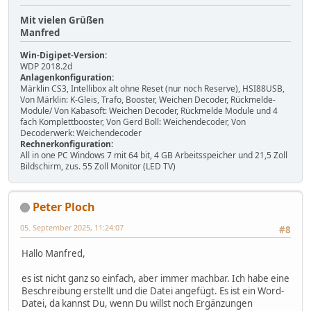
Mit vielen Grüßen
Manfred
Win-Digipet-Version:
WDP 2018.2d
Anlagenkonfiguration:
Märklin CS3, Intellibox alt ohne Reset (nur noch Reserve), HSI88USB,
Von Märklin: K-Gleis, Trafo, Booster, Weichen Decoder, Rückmelde-
Module/ Von Kabasoft: Weichen Decoder, Rückmelde Module und 4
fach Komplettbooster, Von Gerd Boll: Weichendecoder, Von
Decoderwerk: Weichendecoder
Rechnerkonfiguration:
All in one PC Windows 7 mit 64 bit, 4 GB Arbeitsspeicher und 21,5 Zoll
Bildschirm, zus. 55 Zoll Monitor (LED TV)
Peter Ploch
05. September 2025, 11:24:07
#8
Hallo Manfred,
es ist nicht ganz so einfach, aber immer machbar. Ich habe eine
Beschreibung erstellt und die Datei angefügt. Es ist ein Word-
Datei, da kannst Du, wenn Du willst noch Ergänzungen