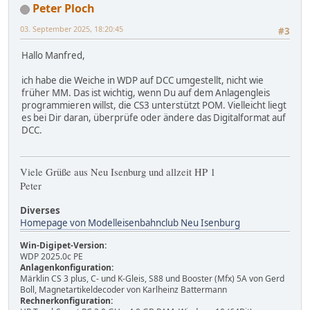
Peter Ploch
03. September 2025, 18:20:45
#3
Hallo Manfred,
ich habe die Weiche in WDP auf DCC umgestellt, nicht wie
früher MM. Das ist wichtig, wenn Du auf dem Anlagengleis
programmieren willst, die CS3 unterstützt POM. Vielleicht liegt
es bei Dir daran, überprüfe oder ändere das Digitalformat auf
DCC.
Viele Grüße aus Neu Isenburg und allzeit HP 1
Peter
Diverses
Homepage von Modelleisenbahnclub Neu Isenburg
Win-Digipet-Version:
WDP 2025.0c PE
Anlagenkonfiguration:
Märklin CS 3 plus, C- und K-Gleis, S88 und Booster (Mfx) 5A von Gerd
Boll, Magnetartikeldecoder von Karlheinz Battermann
Rechnerkonfiguration: