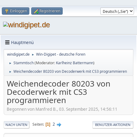
Einloggen
Registrieren
Hauptmenü
windigipet.de
Win-Digipet - deutsche Foren
►
Stammtisch
(Moderator:
Karlheinz Battermann
)
►
Weichendecoder 80203 von Decoderwerk mit CS3 programmieren
►
Weichendecoder 80203 von
Decoderwerk mit CS3
programmieren
Begonnen von Manfred B., 03. September 2025, 14:56:11
2
Seiten
1
NACH UNTEN
BENUTZER-AKTIONEN