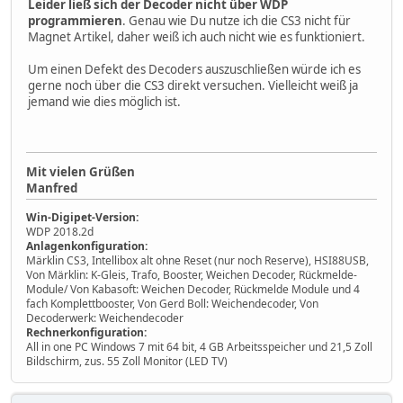
Leider ließ sich der Decoder nicht über WDP
programmieren
. Genau wie Du nutze ich die CS3 nicht für
Magnet Artikel, daher weiß ich auch nicht wie es funktioniert.
Um einen Defekt des Decoders auszuschließen würde ich es
gerne noch über die CS3 direkt versuchen. Vielleicht weiß ja
jemand wie dies möglich ist.
Mit vielen Grüßen
Manfred
Win-Digipet-Version:
WDP 2018.2d
Anlagenkonfiguration:
Märklin CS3, Intellibox alt ohne Reset (nur noch Reserve), HSI88USB,
Von Märklin: K-Gleis, Trafo, Booster, Weichen Decoder, Rückmelde-
Module/ Von Kabasoft: Weichen Decoder, Rückmelde Module und 4
fach Komplettbooster, Von Gerd Boll: Weichendecoder, Von
Decoderwerk: Weichendecoder
Rechnerkonfiguration:
All in one PC Windows 7 mit 64 bit, 4 GB Arbeitsspeicher und 21,5 Zoll
Bildschirm, zus. 55 Zoll Monitor (LED TV)