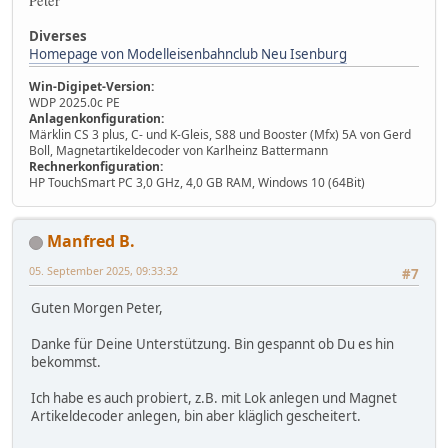
Peter
Diverses
Homepage von Modelleisenbahnclub Neu Isenburg
Win-Digipet-Version:
WDP 2025.0c PE
Anlagenkonfiguration:
Märklin CS 3 plus, C- und K-Gleis, S88 und Booster (Mfx) 5A von Gerd
Boll, Magnetartikeldecoder von Karlheinz Battermann
Rechnerkonfiguration:
HP TouchSmart PC 3,0 GHz, 4,0 GB RAM, Windows 10 (64Bit)
Manfred B.
05. September 2025, 09:33:32
#7
Guten Morgen Peter,
Danke für Deine Unterstützung. Bin gespannt ob Du es hin
bekommst.
Ich habe es auch probiert, z.B. mit Lok anlegen und Magnet
Artikeldecoder anlegen, bin aber kläglich gescheitert.