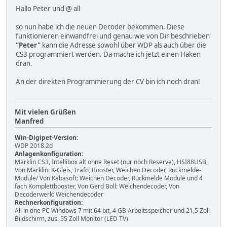
Hallo Peter und @ all
so nun habe ich die neuen Decoder bekommen. Diese
funktionieren einwandfrei und genau wie von Dir beschrieben
"Peter"
kann die Adresse sowohl über WDP als auch über die
CS3 programmiert werden. Da mache ich jetzt einen Haken
dran.
An der direkten Programmierung der CV bin ich noch dran!
Mit vielen Grüßen
Manfred
Win-Digipet-Version:
WDP 2018.2d
Anlagenkonfiguration:
Märklin CS3, Intellibox alt ohne Reset (nur noch Reserve), HSI88USB,
Von Märklin: K-Gleis, Trafo, Booster, Weichen Decoder, Rückmelde-
Module/ Von Kabasoft: Weichen Decoder, Rückmelde Module und 4
fach Komplettbooster, Von Gerd Boll: Weichendecoder, Von
Decoderwerk: Weichendecoder
Rechnerkonfiguration:
All in one PC Windows 7 mit 64 bit, 4 GB Arbeitsspeicher und 21,5 Zoll
Bildschirm, zus. 55 Zoll Monitor (LED TV)