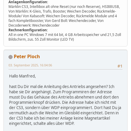
Anlagenkonfiguration:
Märklin CS3, Intellibox alt ohne Reset (nur noch Reserve), HSI88USB,
Von Märklin: K-Gleis, Trafo, Booster, Weichen Decoder, Rückmelde-
Module/ Von Kabasoft: Weichen Decoder, Rückmelde Module und 4
fach Komplettbooster, Von Gerd Boll: Weichendecoder, Von
Decoderwerk: Weichendecoder
Rechnerkonfiguration:
All in one PC Windows 7 mit 64 bit, 4 GB Arbeitsspeicher und 21,5 Zoll
Bildschirm, zus. 55 Zoll Monitor (LED TV)
Peter Ploch
03. September 2025, 16:04:06
#1
Hallo Manfred,
hast Du Dir mal die Anleitung des Antriebs angesehen? Ich
habe sie Dir angehängt. Zum Programmiren der Adresse
musst Du das Gehäuse des Antriebs abnehmen und dort den
Programmierknopf drücken. Die Adresse habe ich nicht mit
der CS3, sondern über WDP einprogrammiert. Dort hast Du ja
vermutlich auch die Weiche im Gleisbild eingerichtet. Denn in
der CS3 habe ich bei meiner Anlage keine Magnetartikel
eingerichtet, schalte alles über WDP.