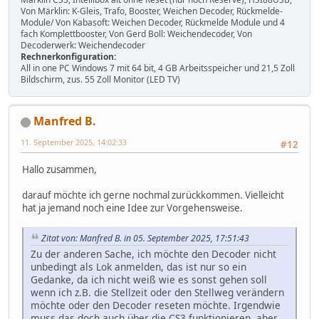
Von Märklin: K-Gleis, Trafo, Booster, Weichen Decoder, Rückmelde-
Module/ Von Kabasoft: Weichen Decoder, Rückmelde Module und 4
fach Komplettbooster, Von Gerd Boll: Weichendecoder, Von
Decoderwerk: Weichendecoder
Rechnerkonfiguration:
All in one PC Windows 7 mit 64 bit, 4 GB Arbeitsspeicher und 21,5 Zoll
Bildschirm, zus. 55 Zoll Monitor (LED TV)
Manfred B.
11. September 2025, 14:02:33
#12
Hallo zusammen,
darauf möchte ich gerne nochmal zurückkommen. Vielleicht
hat ja jemand noch eine Idee zur Vorgehensweise.
Zitat von: Manfred B. in 05. September 2025, 17:51:43
Zu der anderen Sache, ich möchte den Decoder nicht
unbedingt als Lok anmelden, das ist nur so ein
Gedanke, da ich nicht weiß wie es sonst gehen soll
wenn ich z.B. die Stellzeit oder den Stellweg verändern
möchte oder den Decoder reseten möchte. Irgendwie
muss das doch auch über die CS3 funktionieren, aber