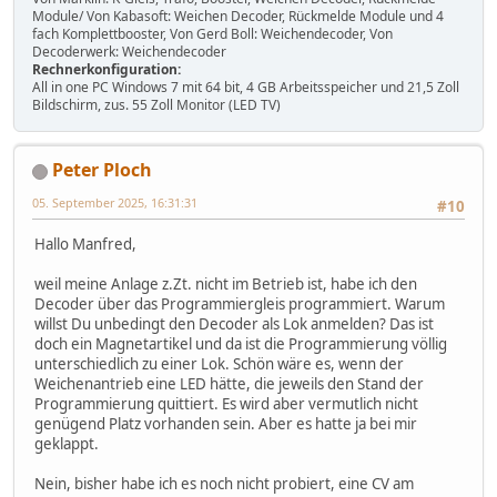
Module/ Von Kabasoft: Weichen Decoder, Rückmelde Module und 4
fach Komplettbooster, Von Gerd Boll: Weichendecoder, Von
Decoderwerk: Weichendecoder
Rechnerkonfiguration:
All in one PC Windows 7 mit 64 bit, 4 GB Arbeitsspeicher und 21,5 Zoll
Bildschirm, zus. 55 Zoll Monitor (LED TV)
Peter Ploch
05. September 2025, 16:31:31
#10
Hallo Manfred,
weil meine Anlage z.Zt. nicht im Betrieb ist, habe ich den
Decoder über das Programmiergleis programmiert. Warum
willst Du unbedingt den Decoder als Lok anmelden? Das ist
doch ein Magnetartikel und da ist die Programmierung völlig
unterschiedlich zu einer Lok. Schön wäre es, wenn der
Weichenantrieb eine LED hätte, die jeweils den Stand der
Programmierung quittiert. Es wird aber vermutlich nicht
genügend Platz vorhanden sein. Aber es hatte ja bei mir
geklappt.
Nein, bisher habe ich es noch nicht probiert, eine CV am