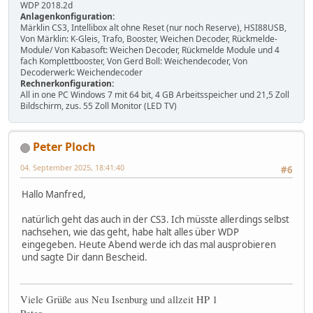
WDP 2018.2d
Anlagenkonfiguration:
Märklin CS3, Intellibox alt ohne Reset (nur noch Reserve), HSI88USB,
Von Märklin: K-Gleis, Trafo, Booster, Weichen Decoder, Rückmelde-
Module/ Von Kabasoft: Weichen Decoder, Rückmelde Module und 4
fach Komplettbooster, Von Gerd Boll: Weichendecoder, Von
Decoderwerk: Weichendecoder
Rechnerkonfiguration:
All in one PC Windows 7 mit 64 bit, 4 GB Arbeitsspeicher und 21,5 Zoll
Bildschirm, zus. 55 Zoll Monitor (LED TV)
Peter Ploch
04. September 2025, 18:41:40
#6
Hallo Manfred,
natürlich geht das auch in der CS3. Ich müsste allerdings selbst
nachsehen, wie das geht, habe halt alles über WDP
eingegeben. Heute Abend werde ich das mal ausprobieren
und sagte Dir dann Bescheid.
Viele Grüße aus Neu Isenburg und allzeit HP 1