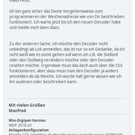
Hallo Peter,
ich bin ganz sicher das Deine Vorgehensweise zum
programmieren der Weichenadresse wie von Dir beschrieben
funktioniert. Ich warte jetzt bis ich den neuen Decoder habe
und melde mich dann dazu.
Zu der anderen Sache, ich möchte den Decoder nicht
unbedingt als Lok anmelden, das ist nur so ein Gedanke, da ich
nicht weiß wie es sonst gehen soll wenn ich z.B. die Stellzeit
oder den Stellweg verändern möchte oder den Decoder
reseten möchte. Irgendwie muss das doch auch über die CS3
funktionieren, aber dazu muss man den Decoder ja anders
anmelden als als Weiche. Ich würde halt gerne wissen wie ich
ihn auslesen oder beschreiben kann.
Mit vielen Grüßen
Manfred
Win-Digipet-Version:
WDP 2018.2d
Anlagenkonfiguration:
Märklin CS3, Intellibox alt ohne Reset (nur noch Reserve), HSI88USB,