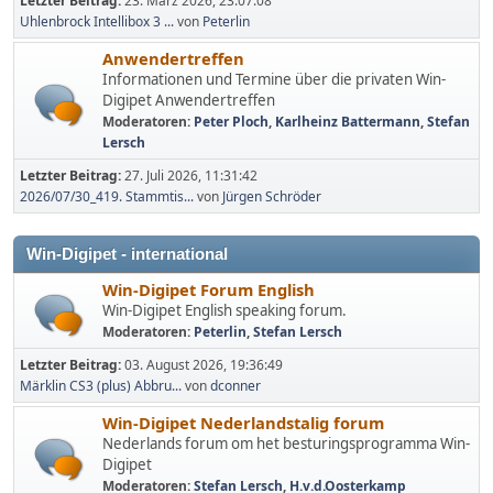
Letzter Beitrag:
23. März 2026, 23:07:08
Uhlenbrock Intellibox 3 ...
von
Peterlin
Anwendertreffen
Informationen und Termine über die privaten Win-
Digipet Anwendertreffen
Moderatoren:
Peter Ploch
,
Karlheinz Battermann
,
Stefan
Lersch
Letzter Beitrag:
27. Juli 2026, 11:31:42
2026/07/30_419. Stammtis...
von
Jürgen Schröder
Win-Digipet - international
Win-Digipet Forum English
Win-Digipet English speaking forum.
Moderatoren:
Peterlin
,
Stefan Lersch
Letzter Beitrag:
03. August 2026, 19:36:49
Märklin CS3 (plus) Abbru...
von
dconner
Win-Digipet Nederlandstalig forum
Nederlands forum om het besturingsprogramma Win-
Digipet
Moderatoren:
Stefan Lersch
,
H.v.d.Oosterkamp