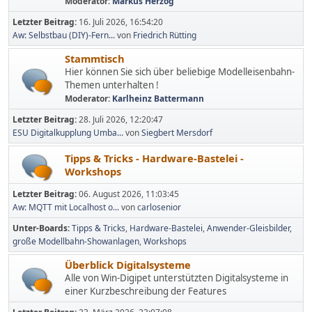
Moderator:
Markus Herzog
Letzter Beitrag:
16. Juli 2026, 16:54:20
Aw: Selbstbau (DIY)-Fern...
von
Friedrich Rütting
Stammtisch
Hier können Sie sich über beliebige Modelleisenbahn-
Themen unterhalten !
Moderator:
Karlheinz Battermann
Letzter Beitrag:
28. Juli 2026, 12:20:47
ESU Digitalkupplung Umba...
von
Siegbert Mersdorf
Tipps & Tricks - Hardware-Bastelei -
Workshops
Letzter Beitrag:
06. August 2026, 11:03:45
Aw: MQTT mit Localhost o...
von
carlosenior
Unter-Boards
Tipps & Tricks
Hardware-Bastelei
Anwender-Gleisbilder,
große Modellbahn-Showanlagen
Workshops
Überblick Digitalsysteme
Alle von Win-Digipet unterstützten Digitalsysteme in
einer Kurzbeschreibung der Features