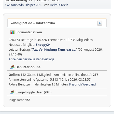
Letzter Beitrag:
21. Juli 2026, 11:24:38
Aw: Kann Win-Digipet 201...
von
Helmut Kreis
windigipet.de – Infozentrum
Forumstatistiken
286.164 Beiträge in 38.526 Themen von 13.738 Mitgliedern -
Neuestes Mitglied:
Snoopy24
Letzter Beitrag:
"
Aw: Verbindung Tams easy...
"
(06. August 2026,
21:16:40)
Anzeigen der neuesten Beiträge
Benutzer online
Online:
142 Gäste, 1 Mitglied - Am meisten online (heute):
237
-
Am meisten online (gesamt): 5.813 (16. Juli 2026, 03:23:57)
Aktive Benutzer in den letzten 15 Minuten:
Friedrich Weygand
Eingeloggte User (24h)
Insgesamt:
155