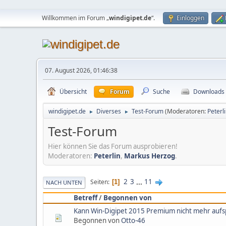
Willkommen im Forum „
windigipet.de
“.
Einloggen
07. August 2026, 01:46:38
Übersicht
Forum
Suche
Downloads
windigipet.de
Diverses
Test-Forum
(Moderatoren:
Peterl
►
►
Test-Forum
Hier können Sie das Forum ausprobieren!
Moderatoren:
Peterlin
,
Markus Herzog
.
2
3
...
11
Seiten
1
NACH UNTEN
Betreff
/
Begonnen von
Kann Win-Digipet 2015 Premium nicht mehr aufs
Begonnen von
Otto-46