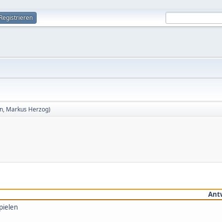
Registrieren
in
,
Markus Herzog
)
Ant
pielen