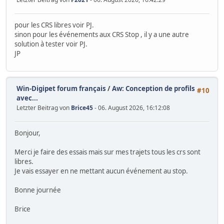
pour les CRS libres voir PJ.
sinon pour les événements aux CRS Stop , il y a une autre
solution à tester voir PJ.
JP
Win-Digipet forum français
/
Aw: Conception de profils
#10
avec...
Letzter Beitrag von
Brice45
- 06. August 2026, 16:12:08
Bonjour,
Merci je faire des essais mais sur mes trajets tous les crs sont
libres.
Je vais essayer en ne mettant aucun événement au stop.
Bonne journée
Brice