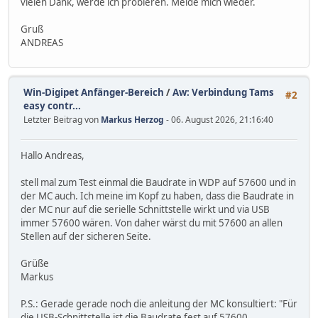
vielen Dank, werde ich probieren. Melde mich wieder.
Gruß
ANDREAS
Win-Digipet Anfänger-Bereich
/
Aw: Verbindung Tams
#2
easy contr...
Letzter Beitrag von
Markus Herzog
- 06. August 2026, 21:16:40
Hallo Andreas,
stell mal zum Test einmal die Baudrate in WDP auf 57600 und in
der MC auch. Ich meine im Kopf zu haben, dass die Baudrate in
der MC nur auf die serielle Schnittstelle wirkt und via USB
immer 57600 wären. Von daher wärst du mit 57600 an allen
Stellen auf der sicheren Seite.
Grüße
Markus
P.S.: Gerade gerade noch die anleitung der MC konsultiert: "Für
die USB-Schnittstelle ist die Baudrate fest auf 57600