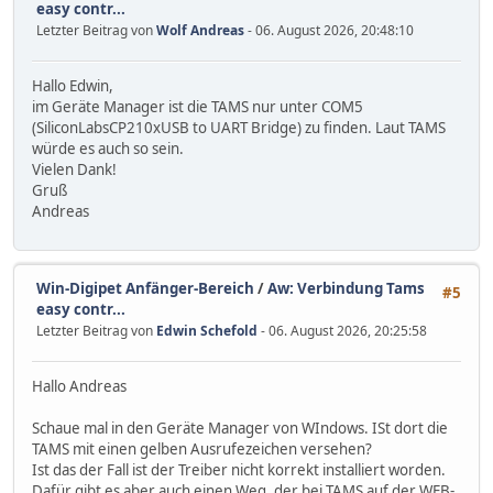
easy contr...
Letzter Beitrag von
Wolf Andreas
- 06. August 2026, 20:48:10
Hallo Edwin,
im Geräte Manager ist die TAMS nur unter COM5
(SiliconLabsCP210xUSB to UART Bridge) zu finden. Laut TAMS
würde es auch so sein.
Vielen Dank!
Gruß
Andreas
Win-Digipet Anfänger-Bereich
/
Aw: Verbindung Tams
#5
easy contr...
Letzter Beitrag von
Edwin Schefold
- 06. August 2026, 20:25:58
Hallo Andreas
Schaue mal in den Geräte Manager von WIndows. ISt dort die
TAMS mit einen gelben Ausrufezeichen versehen?
Ist das der Fall ist der Treiber nicht korrekt installiert worden.
Dafür gibt es aber auch einen Weg, der bei TAMS auf der WEB-