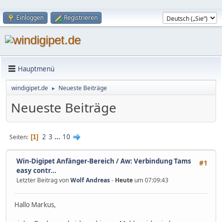
Einloggen
Registrieren
Hauptmenü
windigipet.de
Neueste Beiträge
►
Neueste Beiträge
2
3
...
10
Seiten
1
Win-Digipet Anfänger-Bereich
/
Aw: Verbindung Tams
#1
easy contr...
Letzter Beitrag von
Wolf Andreas
-
Heute
um 07:09:43
Hallo Markus,