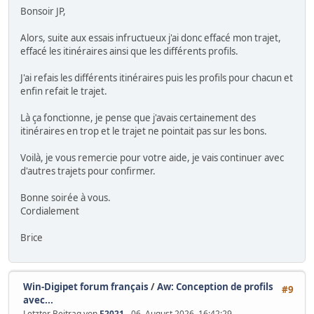
Bonsoir JP,
Alors, suite aux essais infructueux j'ai donc effacé mon trajet,
effacé les itinéraires ainsi que les différents profils.
J'ai refais les différents itinéraires puis les profils pour chacun et
enfin refait le trajet.
Là ça fonctionne, je pense que j'avais certainement des
itinéraires en trop et le trajet ne pointait pas sur les bons.
Voilà, je vous remercie pour votre aide, je vais continuer avec
d'autres trajets pour confirmer.
Bonne soirée à vous.
Cordialement
Brice
Win-Digipet forum français
/
Aw: Conception de profils
#9
avec...
Letzter Beitrag von
F2021
- 06. August 2026, 16:42:29