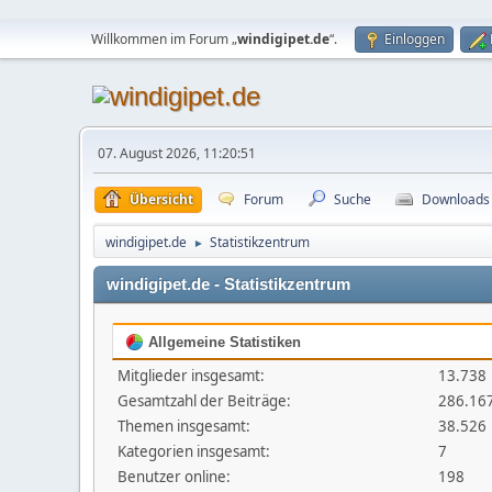
Willkommen im Forum „
windigipet.de
“.
Einloggen
07. August 2026, 11:20:51
Übersicht
Forum
Suche
Downloads
windigipet.de
Statistikzentrum
►
windigipet.de - Statistikzentrum
Allgemeine Statistiken
Mitglieder insgesamt:
13.738
Gesamtzahl der Beiträge:
286.16
Themen insgesamt:
38.526
Kategorien insgesamt:
7
Benutzer online:
198