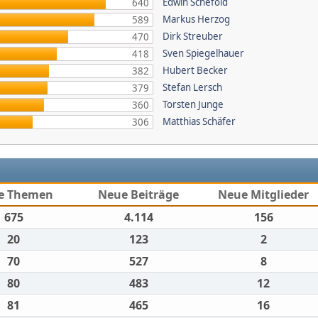
Edwin Schefold
640
Markus Herzog
589
Dirk Streuber
470
Sven Spiegelhauer
418
Hubert Becker
382
Stefan Lersch
379
Torsten Junge
360
Matthias Schäfer
306
e Themen
Neue Beiträge
Neue Mitglieder
675
4.114
156
20
123
2
70
527
8
80
483
12
81
465
16