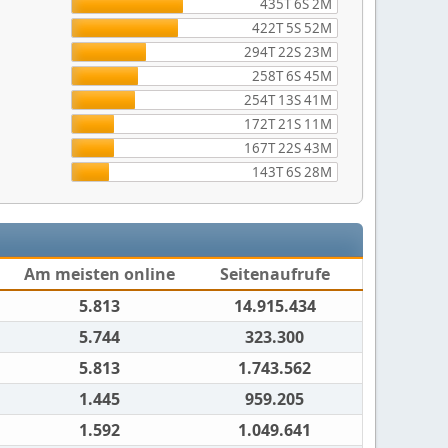
435T 6S 2M
422T 5S 52M
294T 22S 23M
258T 6S 45M
254T 13S 41M
172T 21S 11M
167T 22S 43M
143T 6S 28M
Am meisten online
Seitenaufrufe
5.813
14.915.434
5.744
323.300
5.813
1.743.562
1.445
959.205
1.592
1.049.641