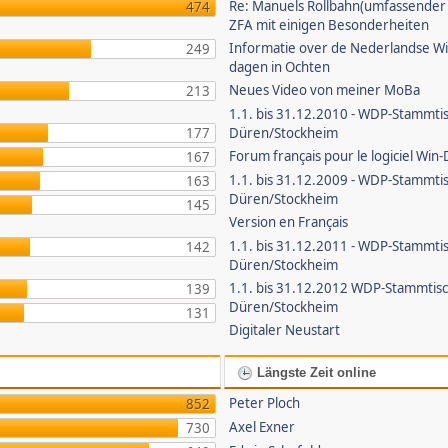
Re: Manuels Rollbahn(umfassender B
474
ZFA mit einigen Besonderheiten
Informatie over de Nederlandse W
249
dagen in Ochten
Neues Video von meiner MoBa
213
1.1. bis 31.12.2010 - WDP-Stammti
177
Düren/Stockheim
Forum français pour le logiciel Win-
167
1.1. bis 31.12.2009 - WDP-Stammti
163
Düren/Stockheim
145
Version en Français
1.1. bis 31.12.2011 - WDP-Stammti
142
Düren/Stockheim
1.1. bis 31.12.2012 WDP-Stammtis
139
Düren/Stockheim
131
Digitaler Neustart
Längste Zeit online
Peter Ploch
852
Axel Exner
730