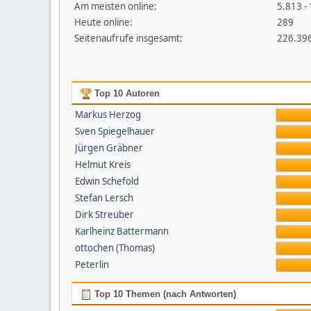
Am meisten online:
5.813 - 
Heute online:
289
Seitenaufrufe insgesamt:
226.39
Top 10 Autoren
Markus Herzog
Sven Spiegelhauer
Jürgen Gräbner
Helmut Kreis
Edwin Schefold
Stefan Lersch
Dirk Streuber
Karlheinz Battermann
ottochen (Thomas)
Peterlin
Top 10 Themen (nach Antworten)