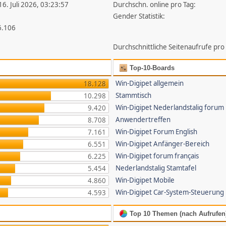
16. Juli 2026, 03:23:57
Durchschn. online pro Tag:
Gender Statistik:
6.106
Durchschnittliche Seitenaufrufe pro
Top-10-Boards
Win-Digipet allgemein
18.128
Stammtisch
10.298
Win-Digipet Nederlandstalig forum
9.420
Anwendertreffen
8.708
Win-Digipet Forum English
7.161
Win-Digipet Anfänger-Bereich
6.551
Win-Digipet forum français
6.225
Nederlandstalig Stamtafel
5.454
Win-Digipet Mobile
4.860
Win-Digipet Car-System-Steuerung
4.593
Top 10 Themen (nach Aufrufen