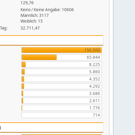
129,76
Keins / Keine Angabe: 10606
Männlich: 3117
Weiblich: 15
 Tag:
32.711,47
150.500
65.844
8.225
5.860
4.352
4.292
3.686
2.611
1.776
714
)