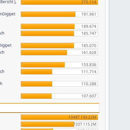
ericht ),
270.114
inDigipet
191.961
189.674
sch
185.747
Digipet
185.070
sch
161.628
153.836
sch
111.714
ch
110.288
107.607
1048T 14S 22M
720T 11S 2M