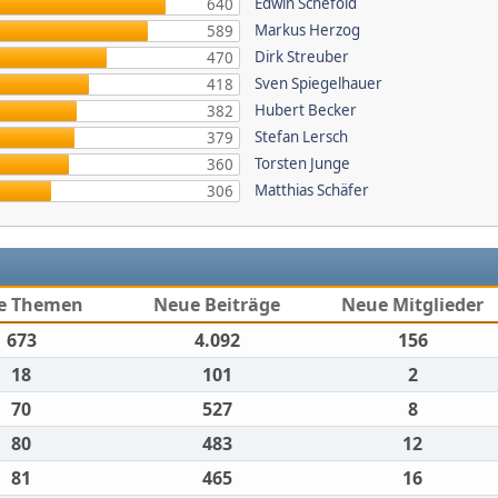
Edwin Schefold
640
Markus Herzog
589
Dirk Streuber
470
Sven Spiegelhauer
418
Hubert Becker
382
Stefan Lersch
379
Torsten Junge
360
Matthias Schäfer
306
e Themen
Neue Beiträge
Neue Mitglieder
673
4.092
156
18
101
2
70
527
8
80
483
12
81
465
16