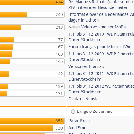
Re: Manuels Rollbahn(umfassender B
474
ZFA mit einigen Besonderheiten
Informatie over de Nederlandse W
249
dagen in Ochten
Neues Video von meiner MoBa
213
1.1. bis 31.12.2010 - WDP-Stammti
177
Düren/Stockheim
Forum français pour le logiciel Win-
167
1.1. bis 31.12.2009 - WDP-Stammti
163
Düren/Stockheim
145
Version en Français
1.1. bis 31.12.2011 - WDP-Stammti
142
Düren/Stockheim
1.1. bis 31.12.2012 WDP-Stammtis
139
Düren/Stockheim
131
Digitaler Neustart
Längste Zeit online
Peter Ploch
852
Axel Exner
730