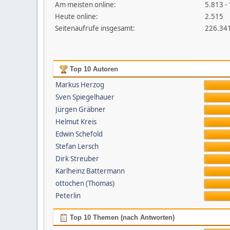
Am meisten online:
5.813 - 
Heute online:
2.515
Seitenaufrufe insgesamt:
226.34
Top 10 Autoren
Markus Herzog
Sven Spiegelhauer
Jürgen Gräbner
Helmut Kreis
Edwin Schefold
Stefan Lersch
Dirk Streuber
Karlheinz Battermann
ottochen (Thomas)
Peterlin
Top 10 Themen (nach Antworten)