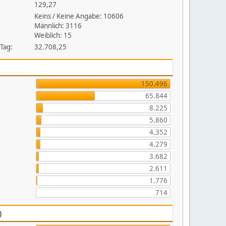
129,27
Keins / Keine Angabe: 10606
Männlich: 3116
Weiblich: 15
 Tag:
32.708,25
150.496
65.844
8.225
5.860
4.352
4.279
3.682
2.611
1.776
714
)