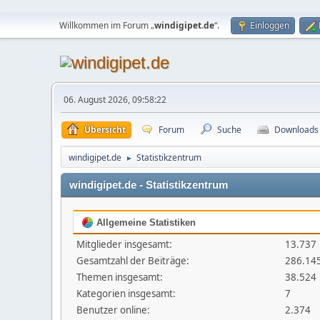
Willkommen im Forum „
windigipet.de
“.
Einloggen
06. August 2026, 09:58:22
Übersicht
Forum
Suche
Downloads
windigipet.de
Statistikzentrum
►
windigipet.de - Statistikzentrum
Allgemeine Statistiken
Mitglieder insgesamt:
13.737
Gesamtzahl der Beiträge:
286.14
Themen insgesamt:
38.524
Kategorien insgesamt:
7
Benutzer online:
2.374