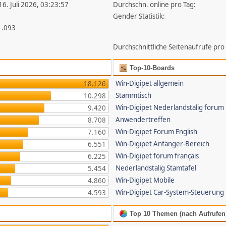
16. Juli 2026, 03:23:57
Durchschn. online pro Tag:
Gender Statistik:
1.093
Durchschnittliche Seitenaufrufe pro
Top-10-Boards
Win-Digipet allgemein
18.126
Stammtisch
10.298
Win-Digipet Nederlandstalig forum
9.420
Anwendertreffen
8.708
Win-Digipet Forum English
7.160
Win-Digipet Anfänger-Bereich
6.551
Win-Digipet forum français
6.225
Nederlandstalig Stamtafel
5.454
Win-Digipet Mobile
4.860
Win-Digipet Car-System-Steuerung
4.593
Top 10 Themen (nach Aufrufen