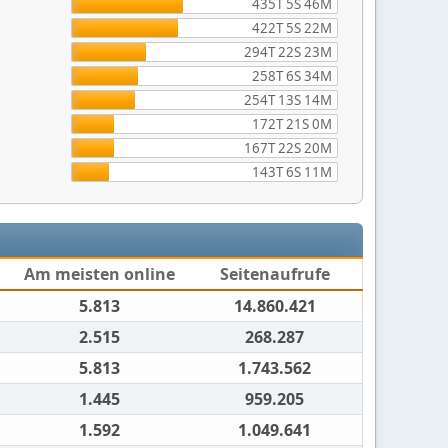
435T 5S 46M
422T 5S 22M
294T 22S 23M
258T 6S 34M
254T 13S 14M
172T 21S 0M
167T 22S 20M
143T 6S 11M
Am meisten online
Seitenaufrufe
5.813
14.860.421
2.515
268.287
5.813
1.743.562
1.445
959.205
1.592
1.049.641