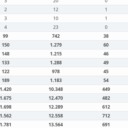
3
20
0
2
12
1
3
10
1
4
23
0
99
742
38
150
1.279
60
148
1.215
46
133
1.288
49
122
978
45
189
1.183
54
1.420
10.348
449
1.675
12.470
482
1.698
12.289
612
1.562
12.558
712
1.781
13.564
691