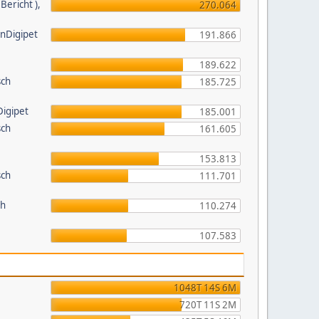
ericht ),
270.064
inDigipet
191.866
189.622
sch
185.725
Digipet
185.001
sch
161.605
153.813
sch
111.701
ch
110.274
107.583
1048T 14S 6M
720T 11S 2M