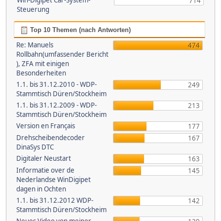
Win-Digipet Car-System-
714
Steuerung
Top 10 Themen (nach Antworten)
Re: Manuels
474
Rollbahn(umfassender Bericht
), ZFA mit einigen
Besonderheiten
1.1. bis 31.12.2010 - WDP-
249
Stammtisch Düren/Stockheim
1.1. bis 31.12.2009 - WDP-
213
Stammtisch Düren/Stockheim
Version en Français
177
Drehscheibendecoder
167
DinaSys DTC
Digitaler Neustart
163
Informatie over de
145
Nederlandse WinDigipet
dagen in Ochten
1.1. bis 31.12.2012 WDP-
142
Stammtisch Düren/Stockheim