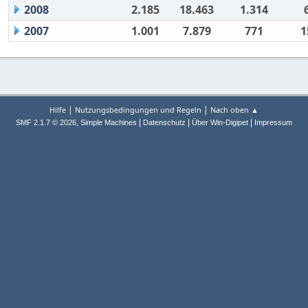
2008
2.185
18.463
1.314
2007
1.001
7.879
771
1
|
|
Hilfe
Nutzungsbedingungen und Regeln
Nach oben ▲
,
|
|
|
SMF 2.1.7 © 2026
Simple Machines
Datenschutz
Über Win-Digipet
Impressum