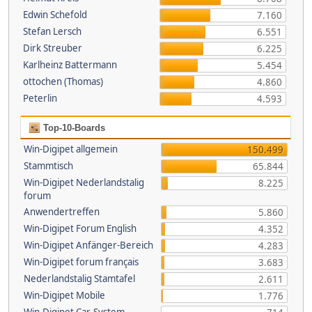
Edwin Schefold
7.160
Stefan Lersch
6.551
Dirk Streuber
6.225
Karlheinz Battermann
5.454
ottochen (Thomas)
4.860
Peterlin
4.593
Top-10-Boards
Win-Digipet allgemein
150.499
Stammtisch
65.844
Win-Digipet Nederlandstalig
8.225
forum
Anwendertreffen
5.860
Win-Digipet Forum English
4.352
Win-Digipet Anfänger-Bereich
4.283
Win-Digipet forum français
3.683
Nederlandstalig Stamtafel
2.611
Win-Digipet Mobile
1.776