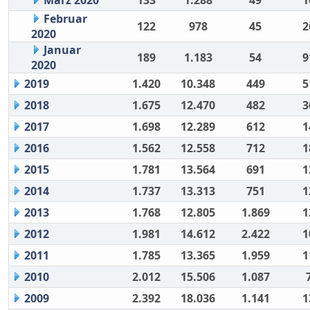
März 2020
133
1.288
49
1
Februar
122
978
45
2
2020
Januar
189
1.183
54
9
2020
2019
1.420
10.348
449
5
2018
1.675
12.470
482
3
2017
1.698
12.289
612
1
2016
1.562
12.558
712
1
2015
1.781
13.564
691
1
2014
1.737
13.313
751
1
2013
1.768
12.805
1.869
1
2012
1.981
14.612
2.422
1
2011
1.785
13.365
1.959
1
2010
2.012
15.506
1.087
2009
2.392
18.036
1.141
1