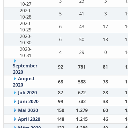
3
23
3
1
10-27
2020-
5
41
3
1
10-28
2020-
6
43
17
1
10-29
2020-
6
50
18
1
10-30
2020-
4
29
0
1
10-31
September
92
781
81
1
2020
August
68
588
78
1
2020
Juli 2020
87
672
28
1
Juni 2020
99
742
38
1
Mai 2020
150
1.279
60
1
April 2020
148
1.215
46
1