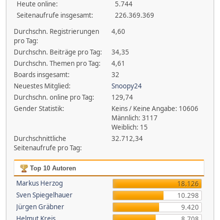
Heute online:
5.744
Seitenaufrufe insgesamt:
226.369.369
Durchschn. Registrierungen
4,60
pro Tag:
Durchschn. Beiträge pro Tag:
34,35
Durchschn. Themen pro Tag:
4,61
Boards insgesamt:
32
Neuestes Mitglied:
Snoopy24
Durchschn. online pro Tag:
129,74
Gender Statistik:
Keins / Keine Angabe: 10606
Männlich: 3117
Weiblich: 15
Durchschnittliche
32.712,34
Seitenaufrufe pro Tag:
Top 10 Autoren
Markus Herzog
18.126
Sven Spiegelhauer
10.298
Jürgen Gräbner
9.420
Helmut Kreis
8.708