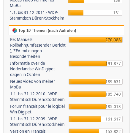
Neues Video von meiner
139
MoBa
1.1. bis 31.12.2011 - WDP-
131
Stammtisch Düren/Stockheim
Top 10 Themen (nach Aufrufen)
Re: Manuels
270.088
Rollbahn(umfassender Bericht
), ZFA mit einigen
Besonderheiten
Informatie over de
191.877
Nederlandse WinDigipet
dagen in Ochten
Neues Video von meiner
189.631
MoBa
1.1. bis 31.12.2010 - WDP-
185.740
Stammtisch Düren/Stockheim
Forum français pour le logiciel
185.013
Win-Digipet
1.1. bis 31.12.2009 - WDP-
161.617
Stammtisch Düren/Stockheim
Version en Français
153.822