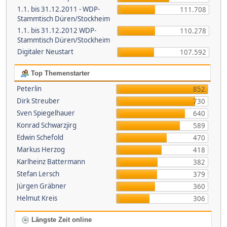
1.1. bis 31.12.2011 - WDP-
111.708
Stammtisch Düren/Stockheim
1.1. bis 31.12.2012 WDP-
110.278
Stammtisch Düren/Stockheim
Digitaler Neustart
107.592
Top Themenstarter
Peterlin
852
Dirk Streuber
730
Sven Spiegelhauer
640
Konrad Schwarzjirg
589
Edwin Schefold
470
Markus Herzog
418
Karlheinz Battermann
382
Stefan Lersch
379
Jürgen Gräbner
360
Helmut Kreis
306
Längste Zeit online