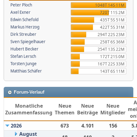
Peter Ploch
1048T 14S 11M
Axel Exner
720T 11S 2M
Edwin Schefold
435T 5S 51M
Markus Herzog
422T 5S 31M
Dirk Streuber
294T 22S 23M
Sven Spiegelhauer
258T 6S 36M
Hubert Becker
254T 13S 22M
Stefan Lersch
172T 21S 0M
Torsten Junge
167T 22S 33M
Matthias Schäfer
143T 6S 11M
Forum-Verlauf
Monatliche
Neue
Neue
Neue
mei
Zusammenfassung
Themen
Beiträge
Mitglieder
on
2026
673
4.101
156
5.
August