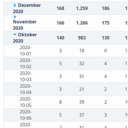
Dezember
168
1.259
186
1
2020
November
166
1.266
175
1
2020
Oktober
140
983
130
1
2020
2020-
3
18
0
1
10-01
2020-
5
32
4
1
10-02
2020-
3
31
4
1
10-03
2020-
3
21
2
1
10-04
2020-
8
39
2
1
10-05
2020-
5
37
3
1
10-06
2020-
2
31
4
1