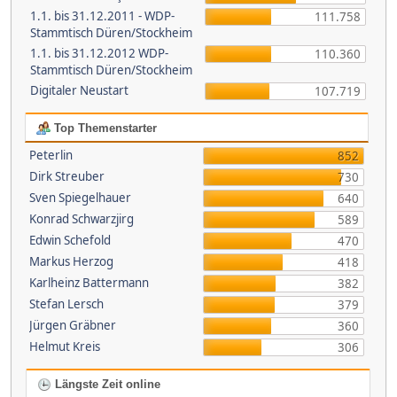
1.1. bis 31.12.2011 - WDP-
111.758
Stammtisch Düren/Stockheim
1.1. bis 31.12.2012 WDP-
110.360
Stammtisch Düren/Stockheim
Digitaler Neustart
107.719
Top Themenstarter
Peterlin
852
Dirk Streuber
730
Sven Spiegelhauer
640
Konrad Schwarzjirg
589
Edwin Schefold
470
Markus Herzog
418
Karlheinz Battermann
382
Stefan Lersch
379
Jürgen Gräbner
360
Helmut Kreis
306
Längste Zeit online