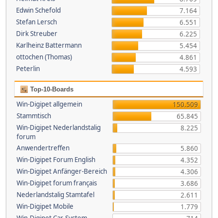
Edwin Schefold
7.164
Stefan Lersch
6.551
Dirk Streuber
6.225
Karlheinz Battermann
5.454
ottochen (Thomas)
4.861
Peterlin
4.593
Top-10-Boards
Win-Digipet allgemein
150.509
Stammtisch
65.845
Win-Digipet Nederlandstalig
8.225
forum
Anwendertreffen
5.860
Win-Digipet Forum English
4.352
Win-Digipet Anfänger-Bereich
4.306
Win-Digipet forum français
3.686
Nederlandstalig Stamtafel
2.611
Win-Digipet Mobile
1.779