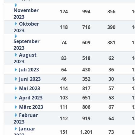
November
124
994
356
1
2023
Oktober
118
716
390
1
2023
September
74
609
381
1
2023
August
83
518
62
1
2023
Juli 2023
64
430
36
1
Juni 2023
46
352
30
1
Mai 2023
114
817
57
1
April 2023
103
651
58
1
März 2023
111
806
67
1
Februar
112
919
64
1
2023
Januar
151
1.201
73
6