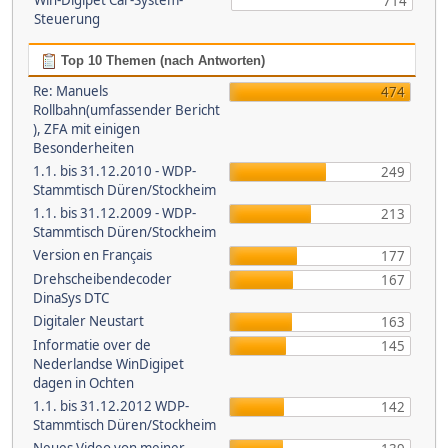
Win-Digipet Car-System-
714
Steuerung
Top 10 Themen (nach Antworten)
Re: Manuels
474
Rollbahn(umfassender Bericht
), ZFA mit einigen
Besonderheiten
1.1. bis 31.12.2010 - WDP-
249
Stammtisch Düren/Stockheim
1.1. bis 31.12.2009 - WDP-
213
Stammtisch Düren/Stockheim
Version en Français
177
Drehscheibendecoder
167
DinaSys DTC
Digitaler Neustart
163
Informatie over de
145
Nederlandse WinDigipet
dagen in Ochten
1.1. bis 31.12.2012 WDP-
142
Stammtisch Düren/Stockheim