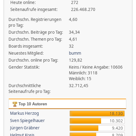
Heute online:
272
Seitenaufrufe insgesamt:
226.468.270
Durchschn. Registrierungen
4,60
pro Tag:
Durchschn. Beiträge pro Tag:
34,34
Durchschn. Themen pro Tag:
4,61
Boards insgesamt:
32
Neuestes Mitglied:
bumm
Durchschn. online pro Tag:
129,82
Gender Statistik:
Keins / Keine Angabe: 10606
Männlich: 3118
Weiblich: 15
Durchschnittliche
32.712,45
Seitenaufrufe pro Tag:
Top 10 Autoren
Markus Herzog
18.130
Sven Spiegelhauer
10.302
Jürgen Gräbner
9.420
Helmut Kreis
8.709