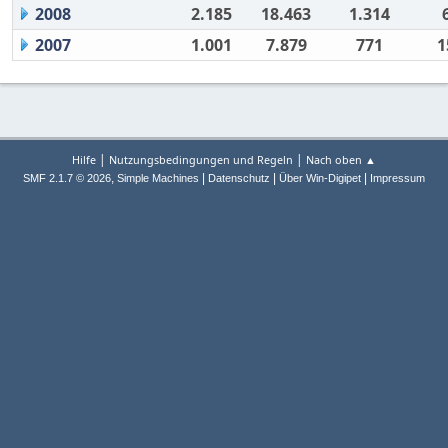
2008
2.185
18.463
1.314
2007
1.001
7.879
771
1
|
|
Hilfe
Nutzungsbedingungen und Regeln
Nach oben ▲
,
|
|
|
SMF 2.1.7 © 2026
Simple Machines
Datenschutz
Über Win-Digipet
Impressum