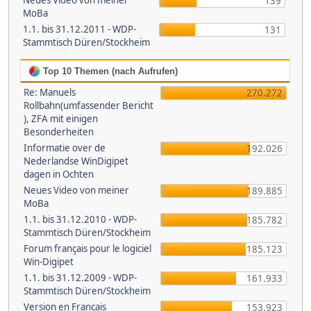
Neues Video von meiner
139
MoBa
1.1. bis 31.12.2011 - WDP-
131
Stammtisch Düren/Stockheim
Top 10 Themen (nach Aufrufen)
Re: Manuels
270.272
Rollbahn(umfassender Bericht
), ZFA mit einigen
Besonderheiten
Informatie over de
192.026
Nederlandse WinDigipet
dagen in Ochten
Neues Video von meiner
189.885
MoBa
1.1. bis 31.12.2010 - WDP-
185.782
Stammtisch Düren/Stockheim
Forum français pour le logiciel
185.123
Win-Digipet
1.1. bis 31.12.2009 - WDP-
161.933
Stammtisch Düren/Stockheim
Version en Français
153.923