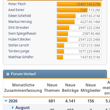
Peter Ploch
1048T 14S 57M
Axel Exner
720T 11S 2M
Edwin Schefold
435T 6S 21M
Markus Herzog
422T 6S 14M
Dirk Streuber
294T 22S 23M
Sven Spiegelhauer
258T 8S 4M
Hubert Becker
254T 22S 24M
Stefan Lersch
172T 21S 18M
Torsten Junge
167T 22S 49M
Matthias Schäfer
143T 6S 51M
Forum-Verlauf
Monatliche
Neue
Neue
Neue
mei
Zusammenfassung
Themen
Beiträge
Mitglieder
on
2026
681
4.141
156
5.
August