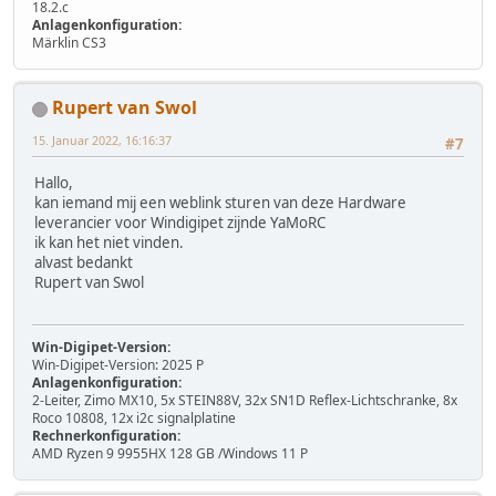
18.2.c
Anlagenkonfiguration:
Märklin CS3
Rupert van Swol
15. Januar 2022, 16:16:37
#7
Hallo,
kan iemand mij een weblink sturen van deze Hardware
leverancier voor Windigipet zijnde YaMoRC
ik kan het niet vinden.
alvast bedankt
Rupert van Swol
Win-Digipet-Version:
Win-Digipet-Version: 2025 P
Anlagenkonfiguration:
2-Leiter, Zimo MX10, 5x STEIN88V, 32x SN1D Reflex-Lichtschranke, 8x
Roco 10808, 12x i2c signalplatine
Rechnerkonfiguration:
AMD Ryzen 9 9955HX 128 GB /Windows 11 P