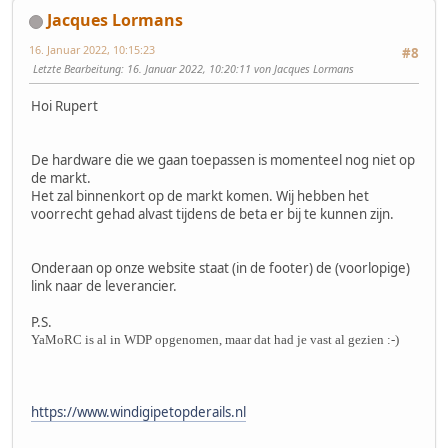
Jacques Lormans
16. Januar 2022, 10:15:23
#8
Letzte Bearbeitung
: 16. Januar 2022, 10:20:11 von Jacques Lormans
Hoi Rupert
De hardware die we gaan toepassen is momenteel nog niet op
de markt.
Het zal binnenkort op de markt komen. Wij hebben het
voorrecht gehad alvast tijdens de beta er bij te kunnen zijn.
Onderaan op onze website staat (in de footer) de (voorlopige)
link naar de leverancier.
P.S.
YaMoRC is al in WDP opgenomen, maar dat had je vast al gezien :-)
https://www.windigipetopderails.nl