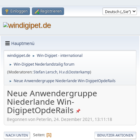
Einloggen
Registrieren
Hauptmenü
windigipet.de
Win-Digipet - international
►
Win-Digipet Nederlandstalig forum
►
(Moderatoren:
Stefan Lersch
,
H.v.d.Oosterkamp
)
Neue Anwendergruppe Niederlande Win-DigipetOpdeRails
►
Neue Anwendergruppe
Niederlande Win-
DigipetOpdeRails
Begonnen von Peterlin, 24. Dezember 2021, 13:11:18
Seiten
1
NACH UNTEN
BENUTZER-AKTIONEN