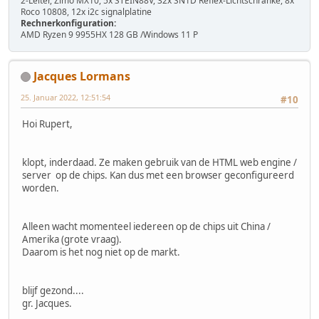
2-Leiter, Zimo MX10, 5x STEIN88V, 32x SN1D Reflex-Lichtschranke, 8x
Roco 10808, 12x i2c signalplatine
Rechnerkonfiguration:
AMD Ryzen 9 9955HX 128 GB /Windows 11 P
Jacques Lormans
25. Januar 2022, 12:51:54
#10
Hoi Rupert,
klopt, inderdaad. Ze maken gebruik van de HTML web engine /
server op de chips. Kan dus met een browser geconfigureerd
worden.
Alleen wacht momenteel iedereen op de chips uit China /
Amerika (grote vraag).
Daarom is het nog niet op de markt.
blijf gezond....
gr. Jacques.