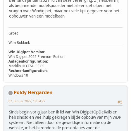
Ben sinds januari 2021 lid van deze vereniging. Zij hebben mij
als beginnende modelspoorder niet alleen geholpen met
vragen over Windigipet, maar ook vele tips gegeven voor het
opbouwen van een modelbaan
Groet
Wim Bobbink
Win-Digipet-Version:
Win-Digipet 2025 Premium Edition
Anlagenkonfiguration:
Märklin HO ESU ECOS
Rechnerkonfiguration:
Windows 10
Poldy Hergarden
07. Januar 2022, 19:54:27
#5
Sinds begin vorig jaar ben ik lid van Win-DigipetOpDeRails en
heb sindsdien veel hulp gekregen bij de opbouw van mijn WDP
systeem. Niet alleen door de geweldige informatie op de
website, in het bijzondere de presentaties voor de