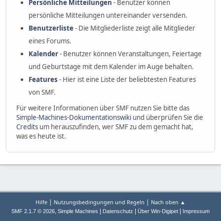
Persönliche Mitteilungen
- Benutzer können
persönliche Mitteilungen untereinander versenden.
Benutzerliste
- Die Mitgliederliste zeigt alle Mitglieder
eines Forums.
Kalender
- Benutzer können Veranstaltungen, Feiertage
und Geburtstage mit dem Kalender im Auge behalten.
Features
- Hier ist eine Liste der beliebtesten Features
von SMF.
Für weitere Informationen über SMF nutzen Sie bitte das
Simple-Machines-Dokumentationswiki
und überprüfen Sie die
Credits
um herauszufinden, wer SMF zu dem gemacht hat,
was es heute ist.
|
|
Hilfe
Nutzungsbedingungen und Regeln
Nach oben ▲
,
|
|
|
SMF 2.1.7 © 2026
Simple Machines
Datenschutz
Über Win-Digipet
Impressum