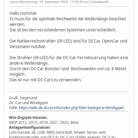
Letzte Bearbeitung
: 18. September 2025, 11:35:39 von S.Dankwardt
Hallo nochmal
Es muss für die optimale Reichweite die Wellenlänge beachtet
werden.
Die ist bei den verschiedenen Systemen unterschiedlich.
Die Nahbereichsstrahler (IR-LED) sind für DCCar, OpenCar und
Viessmann nutzbar.
Die Strahler (IR-LED) für die DC-Car-Fernsteuerung haben eine
andere Wellenlänge.
Durch den DC-Car-Booster sind Reicheweiten von ca. 8 Meter
möglich.
Das ist nur mit DC-Cars zu verwenden.
Gruß Siegmund
DC-Car und Windigipet
Hilfe:
https://wiki-de.dccar.info/index.php?title=Kategorie:Windigipet
Win-Digipet-Version:
WDP 2012, 2015, 2018, 2021, 2025, Beta
Anlagenkonfiguration:
LoDi-Geräte, IB, USB, RMD Gerd Boll, Ampel- Servo- und
Funktionsdecoder von DCCar, DC-Cars (Faller, eigene), DC-Car-