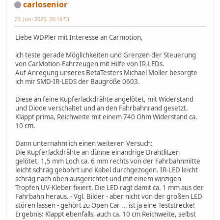
carlosenior
23. Juni 2025, 20:18:51
Liebe WDPler mit Interesse an Carmotion,
ich teste gerade Möglichkeiten und Grenzen der Steuerung
von CarMotion-Fahrzeugen mit Hilfe von IR-LEDs.
Auf Anregung unseres BetaTesters Michael Möller besorgte
ich mir SMD-IR-LEDS der Baugröße 0603.
Diese an feine Kupferlackdrähte angelötet, mit Widerstand
und Diode verschaltet und an den Fahrbahnrand gesetzt.
Klappt prima, Reichweite mit einem 740 Ohm Widerstand ca.
10 cm.
Dann unternahm ich einen weiteren Versuch:
Die Kupferlackdrähte an dünne einandrige Drahtlitzen
gelötet, 1,5 mm Loch ca. 6 mm rechts von der Fahrbahnmitte
leicht schräg gebohrt und Kabel durchgezogen. IR-LED leicht
schräg nach oben ausgerichtet und mit einem winzigen
Tropfen UV-Kleber fixiert. Die LED ragt damit ca. 1 mm aus der
Fahrbahn heraus. - Vgl. Bilder - aber nicht von der großen LED
stören lassen - gehört zu Open Car ... ist ja eine Teststrecke!
Ergebnis: Klappt ebenfalls, auch ca. 10 cm Reichweite, selbst