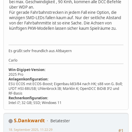
bei max. Geschwindigkeit , 90 Kmh, kommen alle DCC-Befehle
über WDP an.
Für gerade Fahrbahnstrecken in jedem Fall eine Option, die
winzigen SMD-LEDs fallen kaum auf. Nur der seitliche Abstand
von der Fahrbahnmitte ist so eine Sache. Die Achsen von
künftigen PKW-Modellen lassen sicher kaum Spielräume zu.
Es grüßt sehr freundlich aus Altbayern
Carlo
Win-Digipet-Version:
2025 Pro
Anlagenkonfiguration:
ESU ECOS mit ECOS-Boost; Eigenbau k83/84 nach HK; s88 von G. Boll;
LFDT HSI-88USB; Uhlenbrock IB; Märklin K; OpenDCC BiDiB IF2 und
RF-Basis
Rechnerkonfiguration:
Intel i7; 32 GB; SSD; Windows 11
S.Dankwardt
Betatester
18. September 2025, 11:22:29
#1