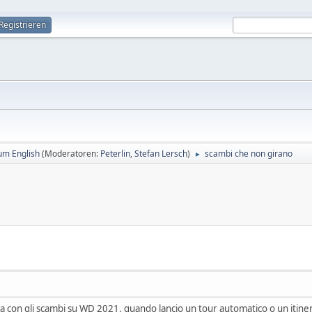
Registrieren
um English
(Moderatoren:
Peterlin
,
Stefan Lersch
)
scambi che non girano
►
a con gli scambi su WD 2021. quando lancio un tour automatico o un itinera