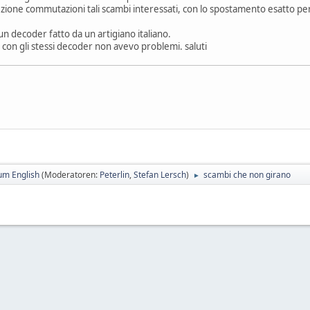
a sezione commutazioni tali scambi interessati, con lo spostamento esatto per
n decoder fatto da un artigiano italiano.
on gli stessi decoder non avevo problemi. saluti
um English
(Moderatoren:
Peterlin
,
Stefan Lersch
)
scambi che non girano
►