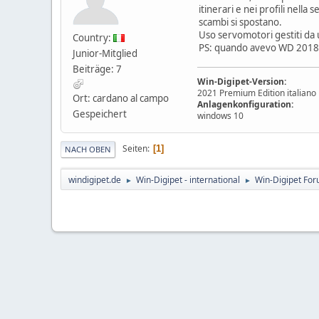
itinerari e nei profili nell
scambi si spostano.
Uso servomotori gestiti da u
Country:
PS: quando avevo WD 2018 c
Junior-Mitglied
Beiträge: 7
Win-Digipet-Version:
2021 Premium Edition italiano
Ort: cardano al campo
Anlagenkonfiguration:
Gespeichert
windows 10
Seiten
1
NACH OBEN
windigipet.de
Win-Digipet - international
Win-Digipet For
►
►