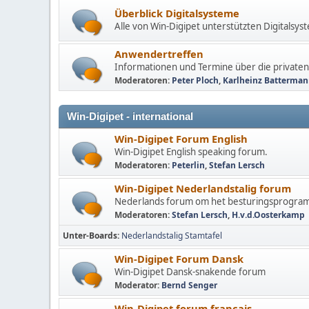
Überblick Digitalsysteme
Alle von Win-Digipet unterstützten Digitalsy
Anwendertreffen
Informationen und Termine über die private
Moderatoren:
Peter Ploch
,
Karlheinz Batterma
Win-Digipet - international
Win-Digipet Forum English
Win-Digipet English speaking forum.
Moderatoren:
Peterlin
,
Stefan Lersch
Win-Digipet Nederlandstalig forum
Nederlands forum om het besturingsprogra
Moderatoren:
Stefan Lersch
,
H.v.d.Oosterkamp
Unter-Boards
Nederlandstalig Stamtafel
Win-Digipet Forum Dansk
Win-Digipet Dansk-snakende forum
Moderator:
Bernd Senger
Win-Digipet forum français