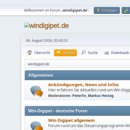
Willkommen im Forum „
windigipet.de
“.
Einloggen
06. August 2026, 02:43:23
Übersicht
Forum
Suche
Downloads
windigipet.de
Allgemeines
Ankündigungen, News und Infos
Hier erfahren Sie Aktuelles rund um Win-Digi
Moderatoren:
Peterlin
,
Markus Herzog
Win-Digipet - deutsche Foren
Win-Digipet allgemein
Forum rund um das Steuerungsprogramm Win