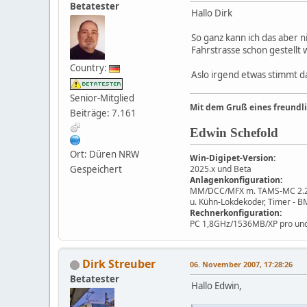
Betatester
Hallo Dirk
So ganz kann ich das aber 
Fahrstrasse schon gestellt
Country:
Aslo irgend etwas stimmt d
Senior-Mitglied
Mit dem Gruß eines freundl
Beiträge: 7.161
Edwin Schefold
Ort: Düren NRW
Win-Digipet-Version:
Gespeichert
2025.x und Beta
Anlagenkonfiguration:
MM/DCC/MFX m. TAMS-MC 2.2.3,
u. Kühn-Lokdekoder, Timer - 
Rechnerkonfiguration:
PC 1,8GHz/1536MB/XP pro und
Dirk Streuber
06. November 2007, 17:28:26
Betatester
Hallo Edwin,