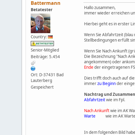
Battermann
Hallo zusammen,
Betatester
immer wieder erreichen uns
Hierbei geht es in erster L
Wenn Sie Abfahrtzeit (blau
Country:
Stellbedingungen erfüllt sin
Senior-Mitglied
Wenn Sie Nach Ankunft (grün
Die Bezeichnung "Nach Anku
Beiträge: 5.454
angekommen) oder ankomme
Ende
der eingetragenen FS
Ort: D-37431 Bad
Dies trifft doch auch auf d
Lauterberg
immer
zu Beginn
der einge
Gespeichert
Nachtrag und Zusammen
Abfahrtzeit
wie im Fpl.
Nach Ankunft
wie im AK War
Warte
wie im AK Wartezei
In dem folgenden Bild habe 