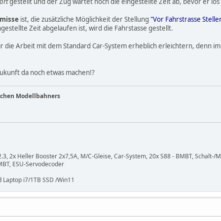
ort
gestellt und der Zug wartet noch die eingestellte Zeit ab, bevor er los 
misse
ist, die zusätzliche Möglichkeit der Stellung
"Vor Fahrstrasse Stelle
estellte Zeit abgelaufen ist, wird die Fahrstasse gestellt.
 die Arbeit mit dem Standard Car-System erheblich erleichtern, denn im A
 Zukunft da noch etwas machen!?
ichen Modellbahners
 2x Heller Booster 2x7,5A, M/C-Gleise, Car-System, 20x S88 - BMBT, Schalt-/M
BMBT, ESU-Servodecoder
 Laptop i7/1TB SSD /Win11