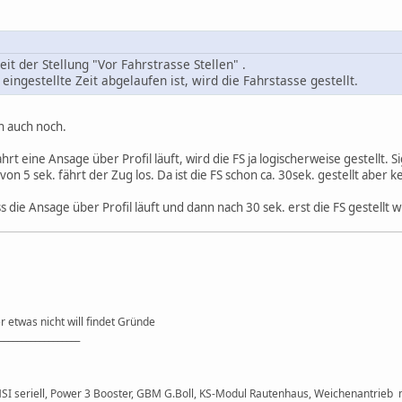
eit der Stellung "Vor Fahrstrasse Stellen" .
eingestellte Zeit abgelaufen ist, wird die Fahrstasse gestellt.
h auch noch.
t eine Ansage über Profil läuft, wird die FS ja logischerweise gestellt. S
n 5 sek. fährt der Zug los. Da ist die FS schon ca. 30sek. gestellt aber k
ass die Ansage über Profil läuft und dann nach 30 sek. erst die FS gestellt w
r etwas nicht will findet Gründe
__________________
HSI seriell, Power 3 Booster, GBM G.Boll, KS-Modul Rautenhaus, Weichenantrieb