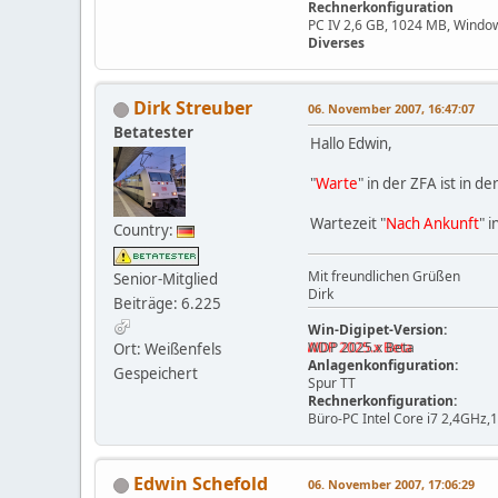
Rechnerkonfiguration
PC IV 2,6 GB, 1024 MB, Windo
Diverses
Dirk Streuber
06. November 2007, 16:47:07
Betatester
Hallo Edwin,
"
Warte
" in der ZFA ist in de
Wartezeit "
Nach Ankunft
" 
Country:
Mit freundlichen Grüßen
Senior-Mitglied
Dirk
Beiträge: 6.225
Win-Digipet-Version:
WDP 2025.x Beta
Ort: Weißenfels
Anlagenkonfiguration:
Gespeichert
Spur TT
Rechnerkonfiguration:
Büro-PC Intel Core i7 2,4GHz
Edwin Schefold
06. November 2007, 17:06:29