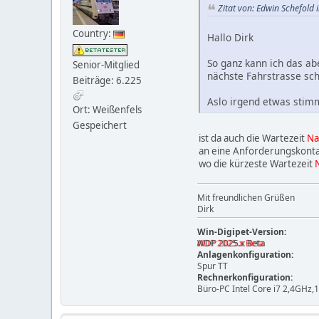
Zitat von: Edwin Schefold
Country:
Hallo Dirk
So ganz kann ich das ab
Senior-Mitglied
nächste Fahrstrasse sch
Beiträge: 6.225
Aslo irgend etwas stim
Ort: Weißenfels
Gespeichert
ist da auch die Wartezeit
Na
an eine Anforderungskontak
wo die kürzeste Wartezeit
Mit freundlichen Grüßen
Dirk
Win-Digipet-Version:
WDP 2025.x Beta
Anlagenkonfiguration:
Spur TT
Rechnerkonfiguration:
Büro-PC Intel Core i7 2,4GHz