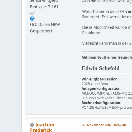
Senior-Mitglied
Also die Fahrstasse wird
sof
Beiträge: 7.161
Was ich aber in der ZFA
ver
Bedeutet: Erst wenn die eing
Ort: Düren NRW
Diese Möglichkeit würde mir
Gespeichert
Probleme.
Vielleicht kann man in der
Mit dem Gruß eines freundl
Edwin Schefold
Win-Digipet-Version:
2025.x und Beta
Anlagenkonfiguration:
MM/DCC/MFX m. TAMS-MC 2.2.3,
u. Kühn-Lokdekoder, Timer - 
Rechnerkonfiguration:
PC 1,8GHz/1536MB/XP pro und
Joachim
06. November 2007, 16:42:48
Frederick