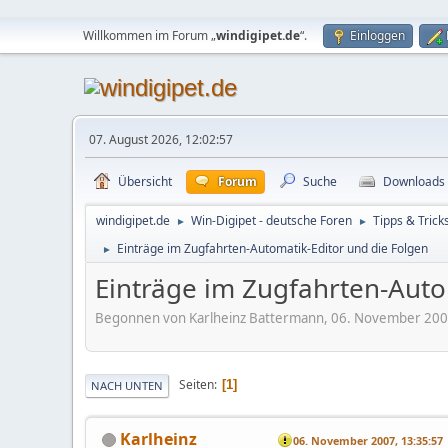
Willkommen im Forum „
windigipet.de
“.
Einloggen
07. August 2026, 12:02:57
Übersicht
Forum
Suche
Downloads
windigipet.de
Win-Digipet - deutsche Foren
Tipps & Trick
►
►
Einträge im Zugfahrten-Automatik-Editor und die Folgen
►
Einträge im Zugfahrten-Auto
Begonnen von Karlheinz Battermann, 06. November 200
Seiten
1
NACH UNTEN
Karlheinz
06. November 2007, 13:35:57