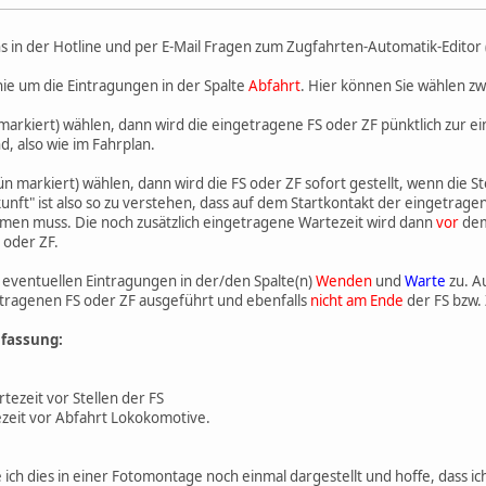
 in der Hotline und per E-Mail Fragen zum Zugfahrten-Automatik-Editor (
inie um die Eintragungen in der Spalte
Abfahrt
. Hier können Sie wählen z
 markiert) wählen, dann wird die eingetragene FS oder ZF pünktlich zur e
d, also wie im Fahrplan.
 markiert) wählen, dann wird die FS oder ZF sofort gestellt, wenn die Stel
nft" ist also so zu verstehen, dass auf dem Startkontakt der eingetrage
n muss. Die noch zusätzlich eingetragene Wartezeit wird dann
vor
dem
 oder ZF.
ie eventuellen Eintragungen in der/den Spalte(n)
Wenden
und
Warte
zu. A
tragenen FS oder ZF ausgeführt und ebenfalls
nicht am Ende
der FS bzw. 
fassung:
tezeit vor Stellen der FS
t vor Abfahrt Lokokomotive.
ich dies in einer Fotomontage noch einmal dargestellt und hoffe, dass ic