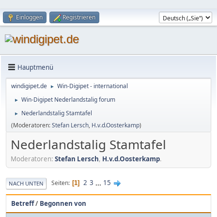
Einloggen
Registrieren
Hauptmenü
windigipet.de
Win-Digipet - international
►
Win-Digipet Nederlandstalig forum
►
Nederlandstalig Stamtafel
►
(Moderatoren:
Stefan Lersch
,
H.v.d.Oosterkamp
)
Nederlandstalig Stamtafel
Moderatoren:
Stefan Lersch
,
H.v.d.Oosterkamp
.
2
3
...
15
Seiten
1
NACH UNTEN
Betreff
/
Begonnen von