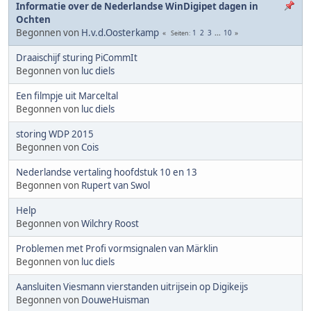
Informatie over de Nederlandse WinDigipet dagen in
Ochten
Begonnen von
H.v.d.Oosterkamp
1
2
3
...
10
Seiten
Draaischijf sturing PiCommIt
Begonnen von
luc diels
Een filmpje uit Marceltal
Begonnen von
luc diels
storing WDP 2015
Begonnen von
Cois
Nederlandse vertaling hoofdstuk 10 en 13
Begonnen von
Rupert van Swol
Help
Begonnen von
Wilchry Roost
Problemen met Profi vormsignalen van Märklin
Begonnen von
luc diels
Aansluiten Viesmann vierstanden uitrijsein op Digikeijs
Begonnen von
DouweHuisman